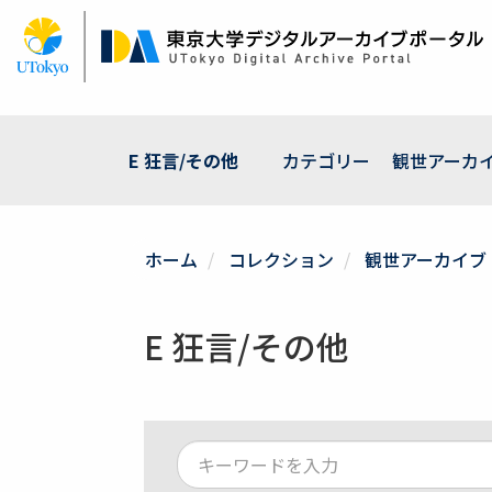
メ
イ
ン
コ
ン
テ
ン
E 狂言/その他
カテゴリー
観世アーカ
ツ
に
移
動
ホーム
コレクション
観世アーカイブ
E 狂言/その他