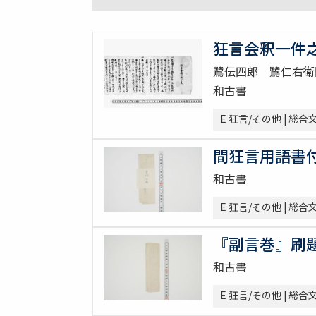
狂言会釈一件
鷺伝四郎 鷺仁右衛
和古書
E 狂言/その他 | 
間狂言用語書
和古書
E 狂言/その他 | 
『副言巻』刷
和古書
E 狂言/その他 | 