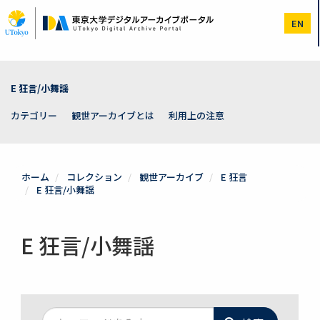
メ
イ
EN
ン
コ
ン
テ
ン
E 狂言/小舞謡
ツ
に
カテゴリー
観世アーカイブとは
利用上の注意
移
動
ホーム
コレクション
観世アーカイブ
E 狂言
E 狂言/小舞謡
E 狂言/小舞謡