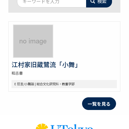
検索
江村家旧蔵鷺流「小舞」
和古書
E 狂言/小舞謡 | 総合文化研究科・教養学部
一覧を見る