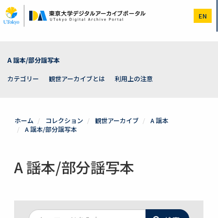
メ
イ
EN
ン
コ
ン
テ
ン
A 謡本/部分謡写本
ツ
に
カテゴリー
観世アーカイブとは
利用上の注意
移
動
ホーム
コレクション
観世アーカイブ
A 謡本
A 謡本/部分謡写本
A 謡本/部分謡写本