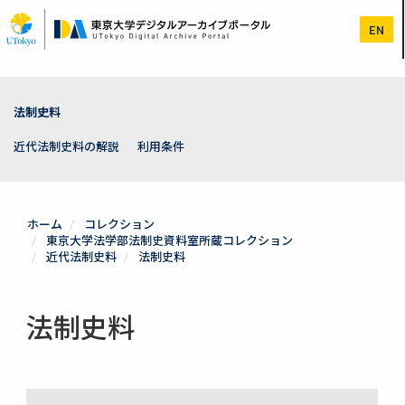
メ
イ
EN
ン
コ
ン
テ
ン
法制史料
ツ
に
近代法制史料の解説
利用条件
移
動
ホーム
コレクション
東京大学法学部法制史資料室所蔵コレクション
近代法制史料
法制史料
法制史料