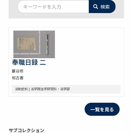
検索
奉職日録 二
巌谷修
和古書
法制史料 | 法学政治学研究科・法学部
一覧を見る
サブコレクション