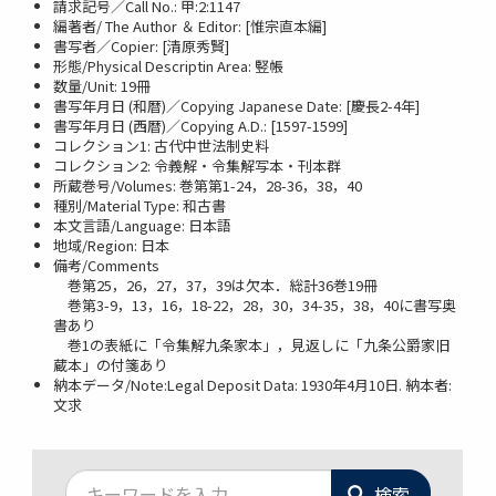
請求記号／Call No.: 甲:2:1147
編著者/ The Author ＆ Editor: [惟宗直本編]
書写者／Copier: [清原秀賢]
形態/Physical Descriptin Area: 竪帳
数量/Unit: 19冊
書写年月日 (和暦)／Copying Japanese Date: [慶長2-4年]
書写年月日 (西暦)／Copying A.D.: [1597-1599]
コレクション1: 古代中世法制史料
コレクション2: 令義解・令集解写本・刊本群
所蔵巻号/Volumes: 巻第第1-24，28-36，38，40
種別/Material Type: 和古書
本文言語/Language: 日本語
地域/Region: 日本
備考/Comments
巻第25，26，27，37，39は欠本．総計36巻19冊
巻第3-9，13，16，18-22，28，30，34-35，38，40に書写奥
書あり
巻1の表紙に「令集解九条家本」，見返しに「九条公爵家旧
蔵本」の付箋あり
納本データ/Note:Legal Deposit Data: 1930年4月10日. 納本者:
文求
検索