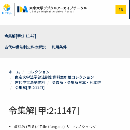
メ
イ
EN
ン
コ
ン
テ
ン
令集解[甲:2:1147]
ツ
に
古代中世法制史料の解説
利用条件
移
動
ホーム
コレクション
東京大学法学部法制史資料室所蔵コレクション
古代中世法制史料
令義解・令集解写本・刊本群
令集解[甲:2:1147]
令集解[甲:2:1147]
資料名 (ヨミ)／Title (furigana): リョウノシュウゲ