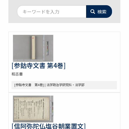
検索
[参鈷寺文書 第4巻]
和古書
[参鈷寺文書 第4巻] | 法学政治学研究科・法学部
[信阿弥陀仏塩谷朝業置文]