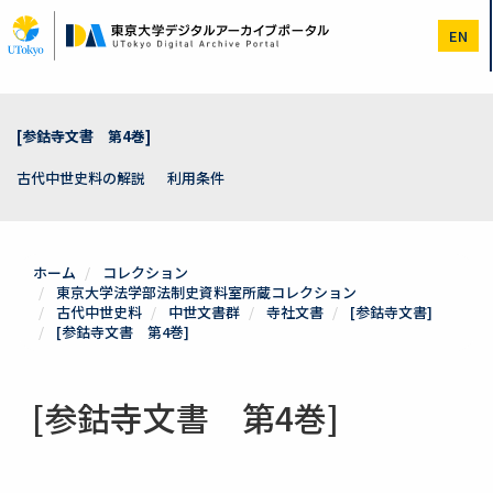
メ
イ
EN
ン
コ
ン
テ
ン
[参鈷寺文書 第4巻]
ツ
に
古代中世史料の解説
利用条件
移
動
ホーム
コレクション
東京大学法学部法制史資料室所蔵コレクション
古代中世史料
中世文書群
寺社文書
[参鈷寺文書]
[参鈷寺文書 第4巻]
[参鈷寺文書 第4巻]