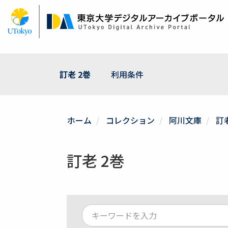
メ
イ
ン
コ
ン
テ
ン
訂老 2巻
利用条件
ツ
に
移
動
ホーム
コレクション
阿川文庫
訂
訂老 2巻