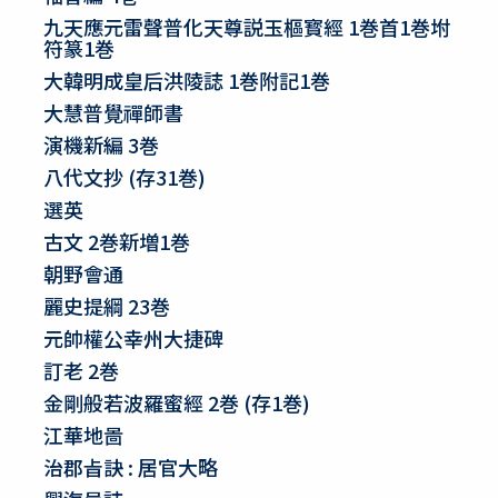
九天應元雷聲普化天尊説玉樞寳經 1巻首1巻坿
符篆1巻
大韓明成皇后洪陵誌 1巻附記1巻
大慧普覺禪師書
演機新編 3巻
八代文抄 (存31巻)
選英
古文 2巻新増1巻
朝野會通
麗史提綱 23巻
元帥權公幸州大捷碑
訂老 2巻
金剛般若波羅蜜經 2巻 (存1巻)
江華地啚
治郡㫖訣 : 居官大略