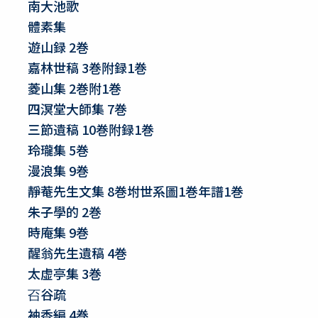
南大池歌
體素集
遊山録 2巻
嘉林世稿 3巻附録1巻
菱山集 2巻附1巻
四溟堂大師集 7巻
三節遺稿 10巻附録1巻
玲瓏集 5巻
漫浪集 9巻
靜菴先生文集 8巻坿世系圖1巻年譜1巻
朱子學的 2巻
時庵集 9巻
醒翁先生遺稿 4巻
太虚亭集 3巻
䂖谷疏
袖香編 4巻