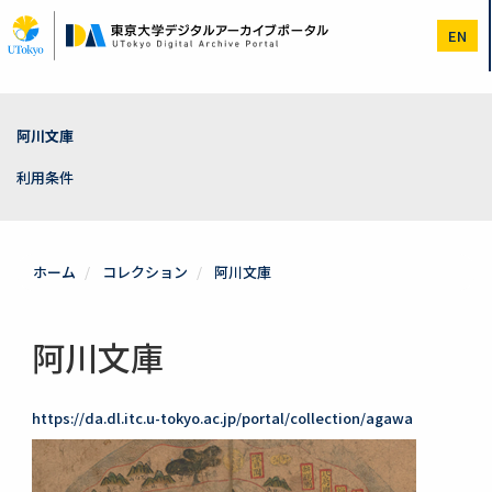
メ
イ
EN
ン
コ
ン
テ
ン
阿川文庫
ツ
に
利用条件
移
動
ホーム
コレクション
阿川文庫
阿川文庫
https://da.dl.itc.u-tokyo.ac.jp/portal/collection/agawa