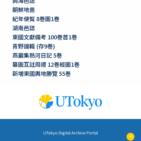
興海邑誌
朝鮮地啚
紀年便覧 8巻圖1巻
湖南邑誌
東國文獻備考 100巻首1巻
青野謾輯 (存9巻)
燕巖集熱河日記 5巻
纂圖互註周禮 12巻經圖1巻
新増東國輿地勝覽 55巻
UTokyo Digital Archive Portal
ペ
ー