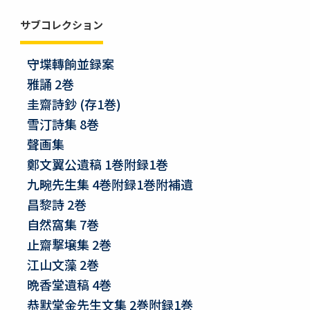
サブコレクション
守堞轉餉並録案
雅誦 2巻
圭齋詩鈔 (存1巻)
雪汀詩集 8巻
聲画集
鄭文翼公遺稿 1巻附録1巻
九畹先生集 4巻附録1巻附補遺
昌黎詩 2巻
自然窩集 7巻
止齋撃壌集 2巻
江山文藻 2巻
晩香堂遺稿 4巻
恭默堂金先生文集 2巻附録1巻