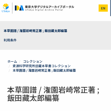
メ
イ
EN
ン
コ
ン
テ
ン
本草圖譜 / 潅園岩崎常正著 ; 飯田藏太郎編纂
ツ
に
利用条件
移
動
ホーム
コレクション
資源科学研究所旧蔵本草書コレクション
本草圖譜 / 潅園岩崎常正著 ; 飯田藏太郎編纂
本草圖譜 / 潅園岩崎常正著 ;
飯田藏太郎編纂