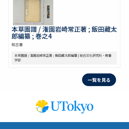
本草圖譜 / 潅園岩崎常正著 ; 飯田藏太
郎編纂 ; 巻之4
和古書
本草圖譜 / 潅園岩崎常正著 ; 飯田藏太郎編纂 | 総合文化研究科・教養
学部
一覧を見る