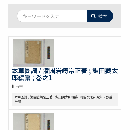
検索
本草圖譜 / 潅園岩崎常正著 ; 飯田藏太
郎編纂 ; 巻之1
和古書
本草圖譜 / 潅園岩崎常正著 ; 飯田藏太郎編纂 | 総合文化研究科・教養
学部