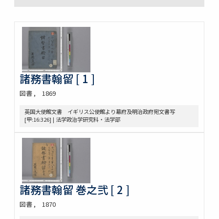
諸務書翰留 [ 1 ]
図書
1869
英国大使館文書 イギリス公使館より幕府及明治政府宛文書写
[甲:16:326] | 法学政治学研究科・法学部
諸務書翰留 巻之弐 [ 2 ]
図書
1870