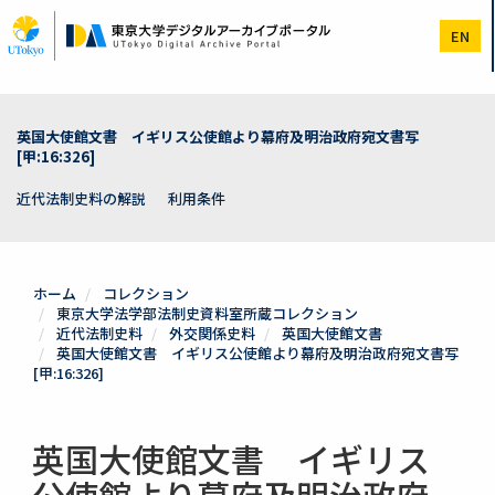
メ
イ
EN
ン
コ
ン
テ
ン
英国大使館文書 イギリス公使館より幕府及明治政府宛文書写
ツ
[甲:16:326]
に
移
近代法制史料の解説
利用条件
動
ホーム
コレクション
東京大学法学部法制史資料室所蔵コレクション
近代法制史料
外交関係史料
英国大使館文書
英国大使館文書 イギリス公使館より幕府及明治政府宛文書写
[甲:16:326]
英国大使館文書 イギリス