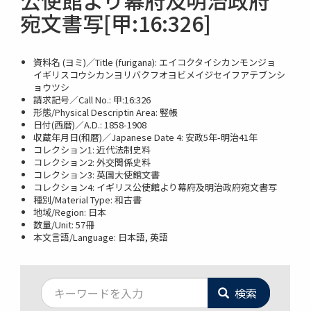
公使館より幕府及明治政府
宛文書写[甲:16:326]
資料名 (ヨミ)／Title (furigana): エイコクタイシカンモンジョ
イギリスコウシカンヨリバクフオヨビメイジセイフアテブンシ
ョウツシ
請求記号／Call No.: 甲:16:326
形態/Physical Descriptin Area: 竪帳
日付(西暦)／A.D.: 1858-1908
収蔵年月日(和暦)／Japanese Date 4: 安政5年-明治41年
コレクション1: 近代法制史料
コレクション2: 外交関係史料
コレクション3: 英国大使館文書
コレクション4: イギリス公使館より幕府及明治政府宛文書写
種別/Material Type: 和古書
地域/Region: 日本
数量/Unit: 57冊
本文言語/Language: 日本語, 英語
検索