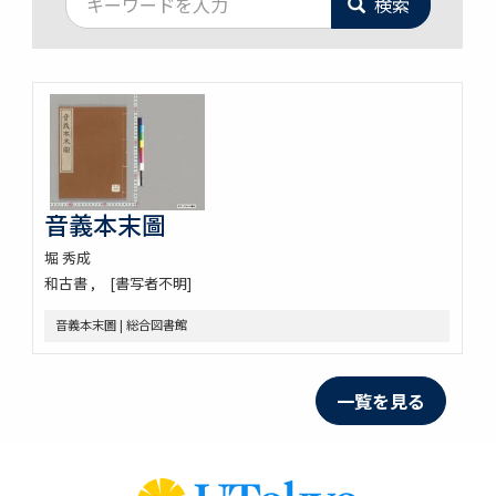
検索
音義本末圖
堀 秀成
和古書
[書写者不明]
音義本末圖 | 総合図書館
一覧を見る