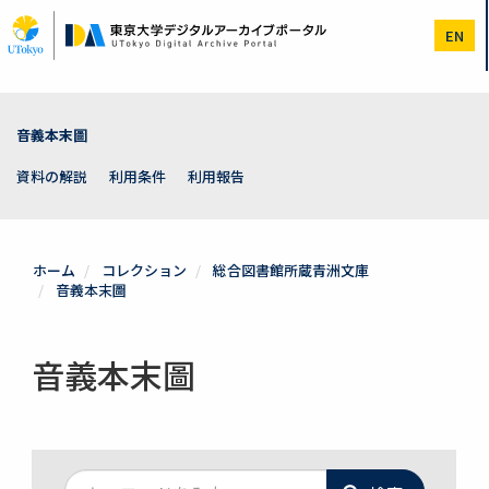
メ
イ
EN
ン
コ
ン
テ
ン
音義本末圖
ツ
に
資料の解説
利用条件
利用報告
移
動
ホーム
コレクション
総合図書館所蔵青洲文庫
音義本末圖
音義本末圖