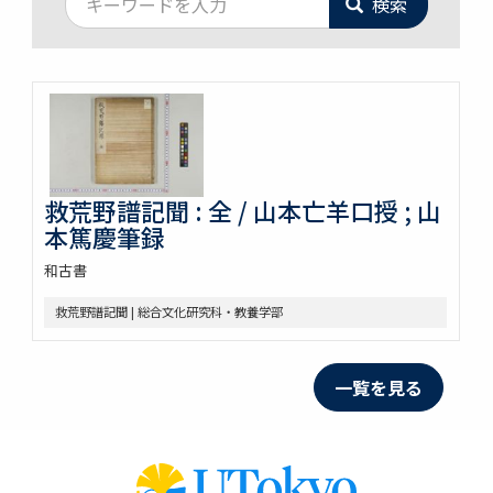
検索
救荒野譜記聞 : 全 / 山本亡羊口授 ; 山
本篤慶筆録
和古書
救荒野譜記聞 | 総合文化研究科・教養学部
一覧を見る