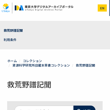
メ
イ
EN
ン
コ
ン
テ
ン
救荒野譜記聞
ツ
に
利用条件
移
動
ホーム
コレクション
資源科学研究所旧蔵本草書コレクション
救荒野譜記聞
救荒野譜記聞