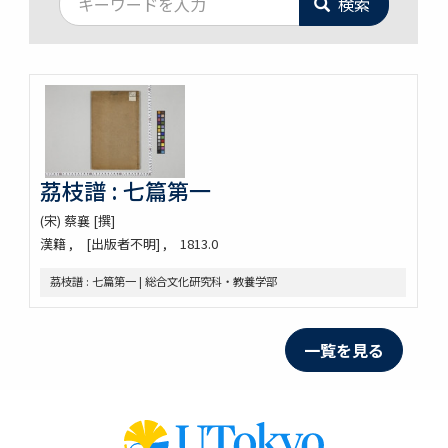
検索
茘枝譜 : 七篇第一
(宋) 蔡襄 [撰]
漢籍
[出版者不明]
1813.0
茘枝譜 : 七篇第一 | 総合文化研究科・教養学部
一覧を見る