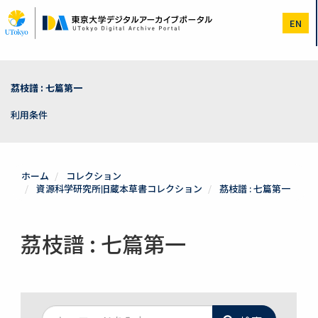
メ
イ
EN
ン
コ
ン
テ
ン
茘枝譜 : 七篇第一
ツ
に
利用条件
移
動
ホーム
コレクション
資源科学研究所旧蔵本草書コレクション
茘枝譜 : 七篇第一
茘枝譜 : 七篇第一