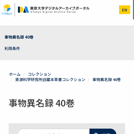
メ
イ
EN
ン
コ
ン
テ
ン
事物異名録 40巻
ツ
に
利用条件
移
動
ホーム
コレクション
資源科学研究所旧蔵本草書コレクション
事物異名録 40巻
事物異名録 40巻