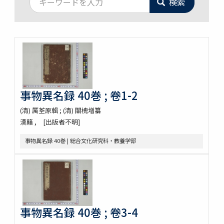
検索
事物異名録 40巻 ; 卷1-2
(清) 厲荃原輯 ; (清) 關槐増纂
漢籍
[出版者不明]
事物異名録 40巻 | 総合文化研究科・教養学部
事物異名録 40巻 ; 卷3-4