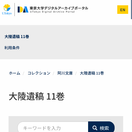
メ
イ
EN
ン
コ
ン
テ
ン
大陵遺稿 11巻
ツ
に
利用条件
移
動
ホーム
コレクション
阿川文庫
大陵遺稿 11巻
大陵遺稿 11巻
検索