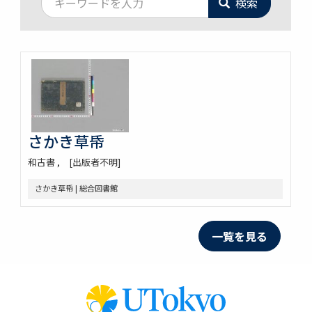
検索
さかき草帋
和古書
[出版者不明]
さかき草帋 | 総合図書館
一覧を見る