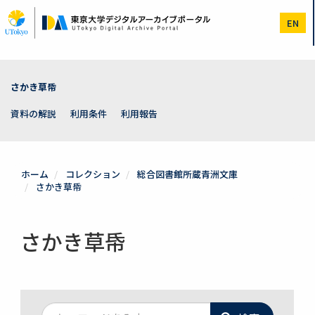
メ
イ
EN
ン
コ
ン
テ
ン
さかき草帋
ツ
に
資料の解説
利用条件
利用報告
移
動
ホーム
コレクション
総合図書館所蔵青洲文庫
さかき草帋
さかき草帋