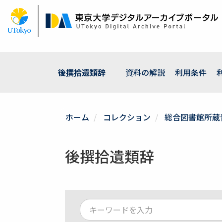
メ
イ
ン
コ
ン
テ
ン
後撰拾遺類辞
資料の解説
利用条件
ツ
に
移
動
ホーム
コレクション
総合図書館所蔵
後撰拾遺類辞