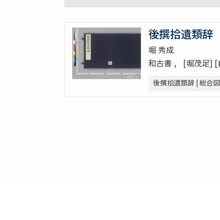
後撰拾遺類辞
堀 秀成
和古書
[堀茂足] 
後撰拾遺類辞 | 総合