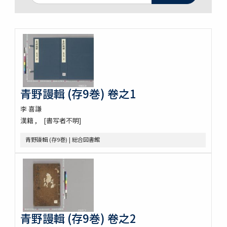
青野謾輯 (存9巻) 卷之1
李 喜謙
漢籍
[書写者不明]
青野謾輯 (存9巻) | 総合図書館
青野謾輯 (存9巻) 卷之2