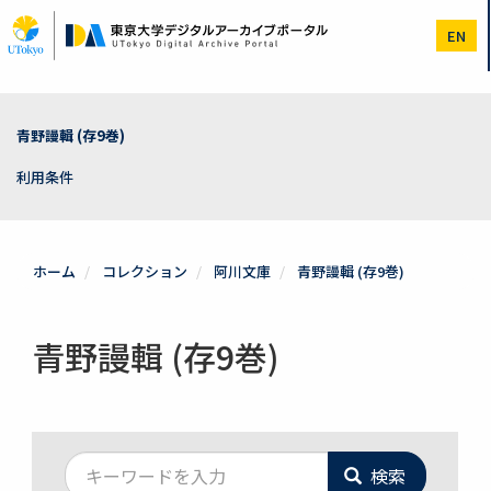
メ
イ
EN
ン
コ
ン
テ
ン
青野謾輯 (存9巻)
ツ
に
利用条件
移
動
ホーム
コレクション
阿川文庫
青野謾輯 (存9巻)
青野謾輯 (存9巻)
検索