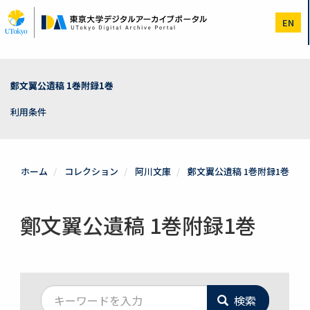
メ
イ
EN
ン
コ
ン
テ
ン
鄭文翼公遺稿 1巻附録1巻
ツ
に
利用条件
移
動
ホーム
コレクション
阿川文庫
鄭文翼公遺稿 1巻附録1巻
鄭文翼公遺稿 1巻附録1巻
検索