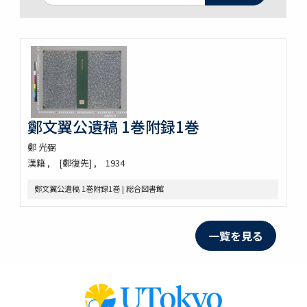
鄭文翼公遺稿 1巻附録1巻
鄭 光弼
漢籍
[鄭復先]
1934
鄭文翼公遺稿 1巻附録1巻 | 総合図書館
一覧を見る