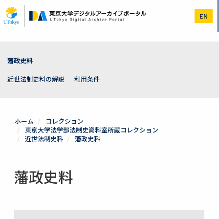
メ
イ
EN
ン
コ
ン
テ
ン
藩政史料
ツ
に
近世法制史料の解説
利用条件
移
動
ホーム
コレクション
東京大学法学部法制史資料室所蔵コレクション
近世法制史料
藩政史料
藩政史料