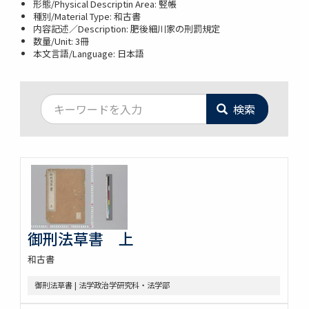
形態/Physical Descriptin Area: 竪帳
種別/Material Type: 和古書
内容記述／Description: 肥後細川家の刑罰規定
数量/Unit: 3冊
本文言語/Language: 日本語
検索
御刑法草書 上
和古書
御刑法草書 | 法学政治学研究科・法学部