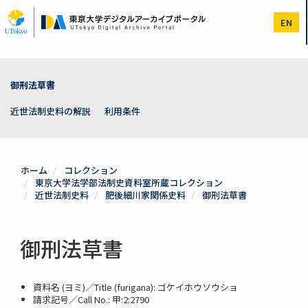
メ
イ
EN
ン
コ
ン
テ
ン
御刑法草書
ツ
に
近世法制史料の解説
利用条件
移
動
ホーム
コレクション
東京大学法学部法制史資料室所蔵コレクション
近世法制史料
肥後細川家関係史料
御刑法草書
御刑法草書
資料名 (ヨミ)／Title (furigana): ゴケイホウソウショ
請求記号／Call No.: 甲:2:2790