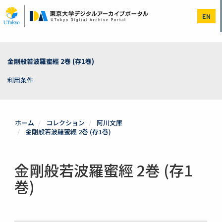
メ
イ
EN
ン
コ
ン
テ
ン
金剛般若波羅蜜經 2巻 (存1巻)
ツ
に
利用条件
移
動
ホーム
コレクション
阿川文庫
金剛般若波羅蜜經 2巻 (存1巻)
金剛般若波羅蜜經 2巻 (存1
巻)