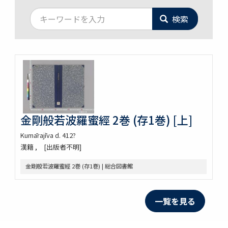
検索
金剛般若波羅蜜經 2巻 (存1巻) [上]
Kumārajīva d. 412?
漢籍
[出版者不明]
金剛般若波羅蜜經 2巻 (存1巻) | 総合図書館
一覧を見る