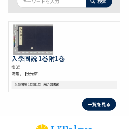
検索
入學圖説 1巻附1巻
權 近
漢籍
[沈光彦]
入學圖説 1巻附1巻 | 総合図書館
一覧を見る