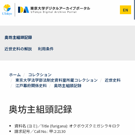
メ
イ
EN
ン
コ
ン
テ
ン
奥坊主組頭記録
ツ
に
近世史料の解説
利用条件
移
動
ホーム
コレクション
東京大学法学部法制史資料室所蔵コレクション
近世史料
江戸幕府関係史料
奥坊主組頭記録
奥坊主組頭記録
資料名 (ヨミ)／Title (furigana): オクボウズクミガシラキロク
請求記号／Call No.: 甲:2:2130