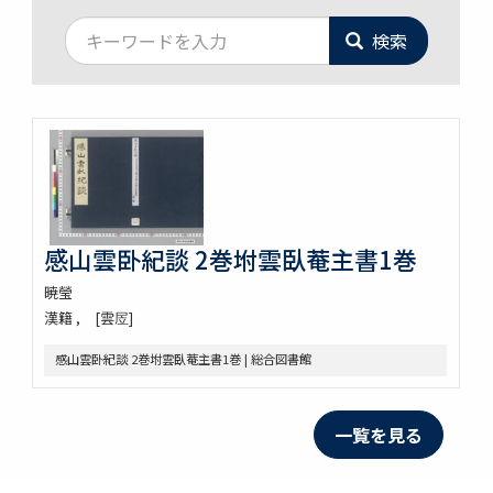
検索
感山雲卧紀談 2巻坿雲臥菴主書1巻
暁瑩
漢籍
[雲㞐]
感山雲卧紀談 2巻坿雲臥菴主書1巻 | 総合図書館
一覧を見る