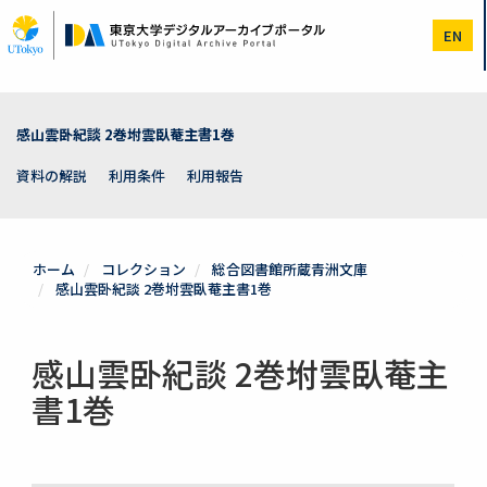
メ
イ
EN
ン
コ
ン
テ
ン
感山雲卧紀談 2巻坿雲臥菴主書1巻
ツ
に
資料の解説
利用条件
利用報告
移
動
ホーム
コレクション
総合図書館所蔵青洲文庫
感山雲卧紀談 2巻坿雲臥菴主書1巻
感山雲卧紀談 2巻坿雲臥菴主
書1巻