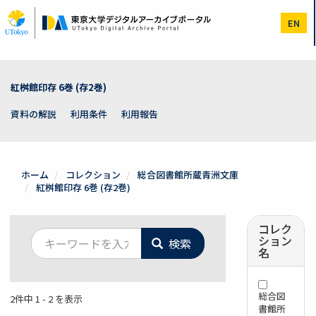
メ
イ
EN
ン
コ
ン
テ
ン
紅桝館印存 6巻 (存2巻)
ツ
に
資料の解説
利用条件
利用報告
移
動
ホーム
コレクション
総合図書館所蔵青洲文庫
紅桝館印存 6巻 (存2巻)
コレク
ション
検索
名
総合図
2件中 1 - 2 を表示
書館所