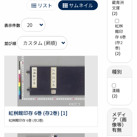
蔵青洲
リスト
サムネイル
文庫
(2)
表示件数
紅桝
館印
存 6巻
(存2
並び順
巻)
(2)
種別
漢籍
(2)
紅桝館印存 6巻 (存2巻) [1]
メディ
ア（画
紅桝館印存 6巻 (存2巻)
像等）
有無