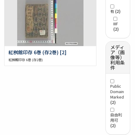
有
(2)
IIIF
(2)
メディ
紅桝館印存 6巻 (存2巻) [2]
ア（画
像等）
紅桝館印存 6巻 (存2巻)
利用条
件
Public
Domain
Marked
(2)
自由利
用可
(2)