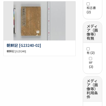
和古書
(2)
メディ
ア（画
像等）
有無
朝鮮記 [G23240-02]
朝鮮記 [G23240]
有
(2)
IIIF
(2)
メディ
ア（画
像等）
利用条
件