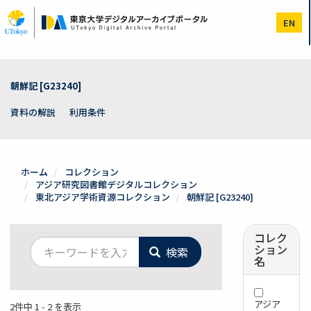
メ
イ
EN
ン
コ
ン
テ
ン
朝鮮記 [G23240]
ツ
に
資料の解説
利用条件
移
動
ホーム
コレクション
アジア研究図書館デジタルコレクション
東北アジア学術資源コレクション
朝鮮記 [G23240]
コレク
ション
検索
名
アジア
2件中 1 - 2 を表示