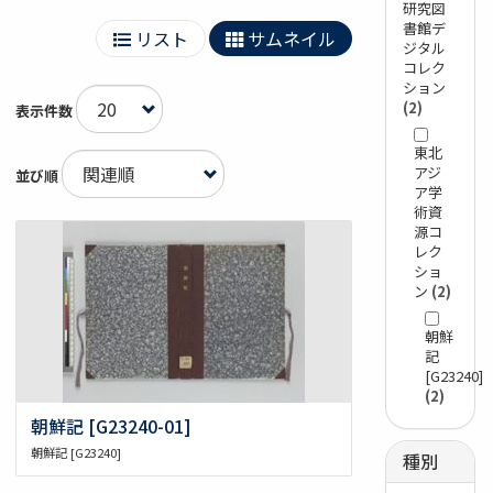
研究図
書館デ
リスト
サムネイル
ジタル
コレク
ション
(2)
表示件数
東北
アジ
並び順
ア学
術資
源コ
レク
ショ
ン
(2)
朝鮮
記
[G23240]
(2)
朝鮮記 [G23240-01]
朝鮮記 [G23240]
種別