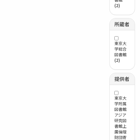
(2)
所蔵者
東京大
学総合
図書館
(2)
提供者
東京大
学附属
図書館
アジア
研究図
書館上
廣倫理
財団寄