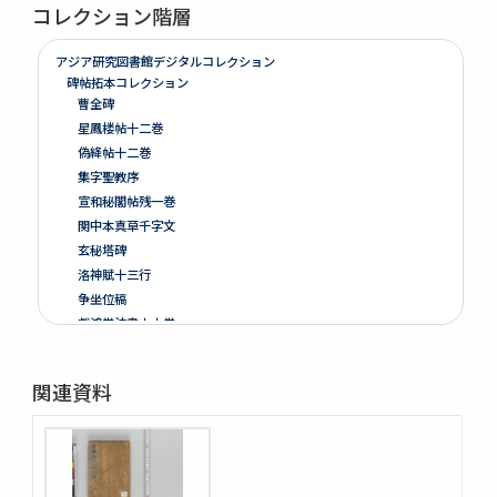
コレクション階層
アジア研究図書館デジタルコレクション
碑帖拓本コレクション
曹全碑
星鳳楼帖十二巻
偽絳帖十二巻
集字聖教序
宣和秘閣帖残一巻
関中本真草千字文
玄秘塔碑
洛神賦十三行
争坐位稿
戯鴻堂法書十六巻
泉州本淳化閣帖十巻闕四巻
停雲館帖十二巻
関連資料
偽絳帖残一巻
拪先塋記
顔氏家廟碑
張遷碑
曹全碑