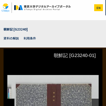
メ
イ
EN
ン
コ
ン
テ
ン
朝鮮記 [G23240]
ツ
に
資料の解説
利用条件
移
動