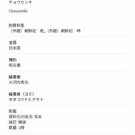
チョウセンキ
Chousenki
別資料名
（外題）朝鮮記 乾,（外題）朝鮮記 坤
言語
日本語
種別
和古書
編著者
大河内秀元
編著者（ヨミ）
オオコウチヒデモト
形態
資料化の技法: 写本
装訂: 線装
数量: 2冊