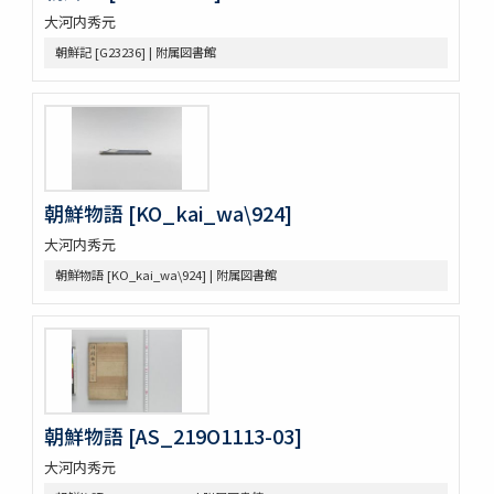
古今歴代十八史略二巻首一巻
大河内秀元
元氏長慶集残五巻
朝鮮記 [G23236] | 附属図書館
増広竜龕手鑑八巻
宋版大蔵経零本五巻
論語集解残四巻
纂図附音増広古注千字文三巻
医方大成論一巻
Pagoda de Dakao
Vedische und Sanskrit-Syntax
朝鮮物語 [KO_kai_wa\924]
争春園全伝（アジア）
大河内秀元
争春園全伝（総合図書館）
朝鮮物語 [KO_kai_wa\924] | 附属図書館
韻府羣玉
One hundred quatrains from the Rubáiyát of Omar
Khayyam
Bản chỉ cách đọc và ý nghīa Annam các chữ nho trong
sách tứ thư／四書不二字音義撮要
佛印産薬用植物（下巻）
佛印の政治經濟状況と印度支那人の希望事項
朝鮮物語 [AS_219O1113-03]
泰・佛印における宣傳戰
佛印文化情報 第五号
大河内秀元
薬用植物