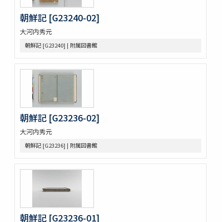
争坐位稿
朝鮮記 [G23240-02]
古今歴代法帖
大河内秀元
朴彭年草書千字文
金麟厚草書千字文
朝鮮記 [G23240] | 附属図書館
水滸伝コレクション
鍾伯敬先生批評水滸伝一百巻一百回
新刻全像忠義水滸誌伝二十五巻一百十五回
水滸伝全本三十巻
水滸傳全本 三十巻 [漢籍：D（貴重書）]
新刻全像水滸傳 二十五巻一百十五回
朝鮮記 [G23236-02]
忠義水滸全書 一百二十回首一巻図一巻坿宣和遺事一巻
忠義水滸全書 一百二十回存四回
大河内秀元
忠義水滸全伝 百二十回
朝鮮記 [G23236] | 附属図書館
忠義水滸全伝 120回図1卷,宣和遺事 1卷
第五才子書施耐菴水滸伝 七十五卷
李卓吾先生批点忠義水滸伝
評論出像水滸伝 [E4651]
評論出像水滸伝 [E46_63]
水滸傳語譯 [E4692]
朝鮮記 [G23236-01]
U-PARLセレクション