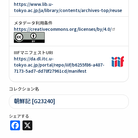
https://www.lib.u-
tokyo.ac.jp/ja/library/contents/archives-top/reuse
メタデータ利用条件
https://creativecommons.org/licenses/by/4.0/
IIIFマニフェストURI
https://da.dl.itc.u-
tokyo.ac.jp/portal/repo/iiif/b6255f86-a487-
7173-5ad7-dd78f27961cd/manifest
コレクション名
朝鮮記 [G23240]
シェアする
Facebook
X