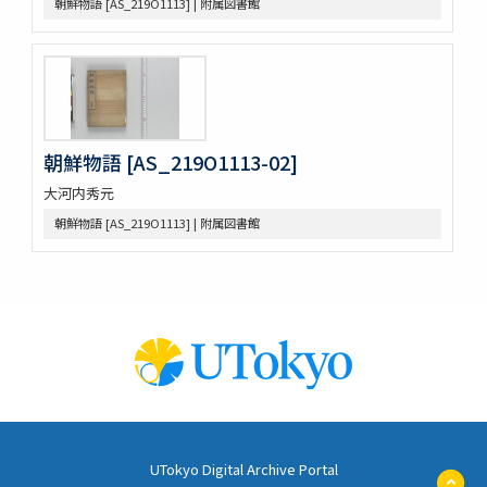
朝鮮物語 [AS_219O1113] | 附属図書館
A NATURALIST IN WESTERN CHINA
印度哲學小史
依立世阿毘曇論日月行品考定暦原・須彌界日道中路八線表根・瞿
曇氏暦稿
宿曜經算曜直章第七・瞿曇氏暦草稿・古今交食考・立世阿毘曇暦
法推歩
梵暦考證
朝鮮物語 [AS_219O1113-02]
宿曜経鈔
大河内秀元
梵暦議考巻一・梵暦法數原
五事毘婆沙論口義
朝鮮物語 [AS_219O1113] | 附属図書館
阿毘達磨倶舎論略釋私記
阿毘達磨倶舎論 [L_161762]
エジプト学研究のためのデジタル資源／Digital Resources for
Egyptian Studies
Denkmaeler aus Aegypten und Aethiopien
Hieratische Paläographie
漢籍コーナー貴重書コレクション
閩刻十三經註疏
周易兼義 9卷畧例1卷音義1卷
毛詩註疏 20卷詩譜序1卷
UTokyo Digital Archive Portal
周禮註疏 42卷
ペ