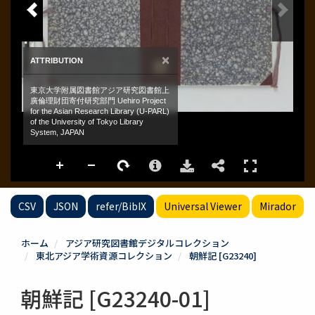
CSV
JSON
refer/BibIX
Universal Viewer
Mirador
ホーム
アジア研究図書館デジタルコレクション
東北アジア学術資源コレクション
朝鮮記 [G23240]
朝鮮記 [G23240-01]