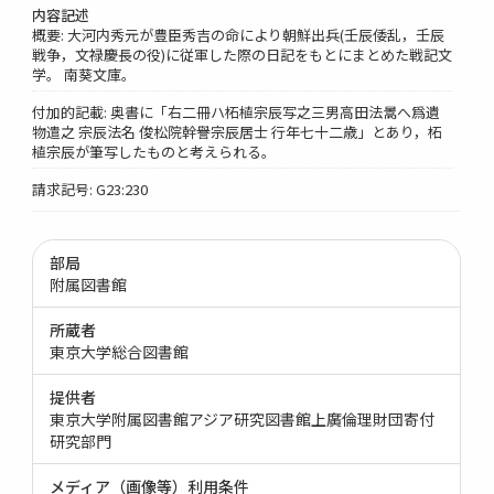
内容記述
概要: 大河内秀元が豊臣秀吉の命により朝鮮出兵(壬辰倭乱，壬辰
戦争，文禄慶長の役)に従軍した際の日記をもとにまとめた戦記文
学。 南葵文庫。
付加的記載: 奥書に「右二冊ハ柘植宗辰写之三男高田法暠へ爲遺
物遣之 宗辰法名 俊松院幹譽宗辰居士 行年七十二歳」とあり，柘
植宗辰が筆写したものと考えられる。
請求記号: G23:230
部局
附属図書館
所蔵者
東京大学総合図書館
提供者
東京大学附属図書館アジア研究図書館上廣倫理財団寄付
研究部門
メディア（画像等）利用条件