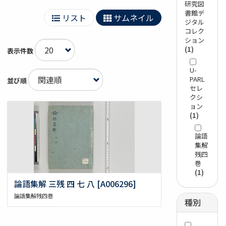
研究図
書館デ
リスト
サムネイル
ジタル
コレク
ション
(1)
表示件数
U-
PARL
並び順
セレ
クシ
ョン
(1)
論語
集解
残四
巻
(1)
論語集解 三残 四 七 八 [A006296]
論語集解残四巻
種別