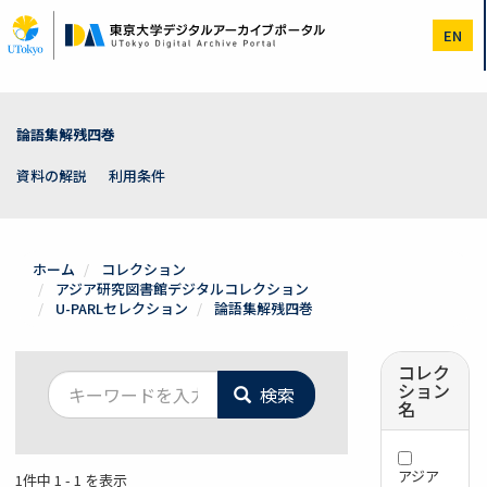
メ
イ
EN
ン
コ
ン
テ
ン
論語集解残四巻
ツ
に
資料の解説
利用条件
移
動
ホーム
コレクション
アジア研究図書館デジタルコレクション
U-PARLセレクション
論語集解残四巻
コレク
ション
検索
名
アジア
1件中 1 - 1 を表示