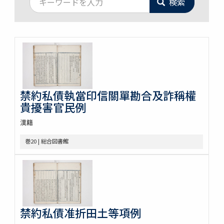
検索
禁約私債執當印信關單勘合及詐稱權
貴擾害官民例
漢籍
巻20 | 総合図書館
禁約私債准折田土等項例