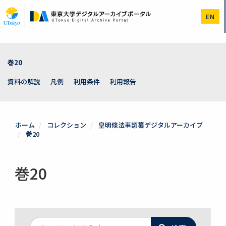
メ
イ
EN
ン
コ
ン
テ
ン
巻20
ツ
に
資料の解説
凡例
利用条件
利用報告
移
動
ホーム
コレクション
皇明條法事類纂デジタルアーカイブ
巻20
巻20