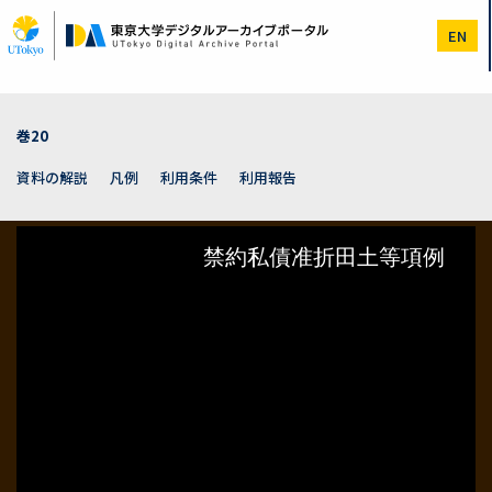
メ
イ
EN
ン
コ
ン
テ
ン
巻20
ツ
に
資料の解説
凡例
利用条件
利用報告
移
動