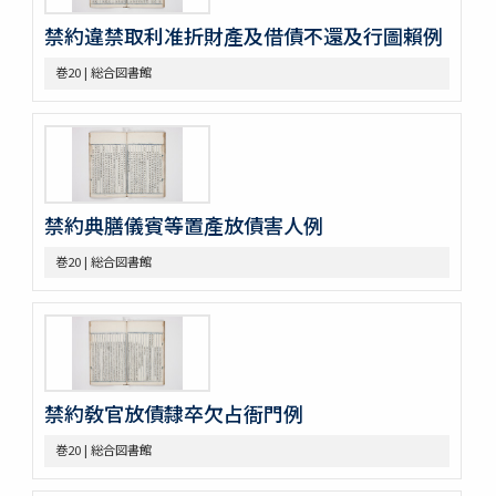
巻18
禁約違禁取利准折財產及借債不還及行圖賴例
巻19
巻20
巻20 | 総合図書館
巻21
巻22
巻23
巻24
巻25
巻26
禁約典膳儀賓等置產放債害人例
巻27
巻28
巻20 | 総合図書館
巻29
巻30
巻31
巻32
巻33
巻34
禁約敎官放債隸卒欠占衙門例
巻35
巻36
巻20 | 総合図書館
巻37
巻38