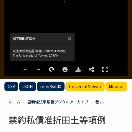
CSV
JSON
refer/BibIX
Universal Viewer
Mirador
ホーム
皇明條法事類纂デジタルアーカイブ
巻20
禁約私債准折田土等項例