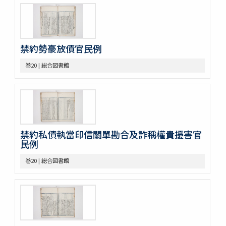
巻39
巻40
巻41
巻42
禁約勢豪放債官民例
巻43
巻20 | 総合図書館
巻44
巻45
巻46
巻47
巻48
巻49
禁約私債執當印信關單勘合及詐稱權貴擾害官
巻50
民例
不分巻1
不分巻2
巻20 | 総合図書館
不分巻3
不分巻4
不分巻5
不分巻6
不分巻7
不分巻8