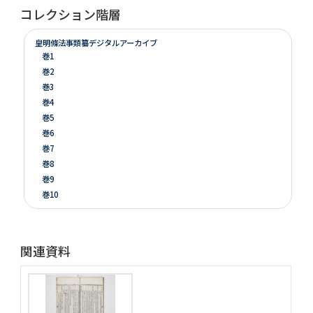
コレクション階層
皇明條法事類纂デジタルアーカイブ
巻1
巻2
巻3
巻4
巻5
巻6
巻7
巻8
巻9
巻10
巻11
巻12
巻13
関連資料
巻14
巻15
巻16
巻17