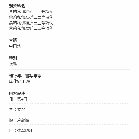
別資料名
禁約私債准折田土等項例
禁約私債准折田土等項例
禁約私債准折田土等項例
禁約私債准折田土等項例
言語
中国語
種別
漢籍
刊行年、書写年等
成化5.11.29
内容記述
冊：第4冊
巻：卷20
類：戶部類
目：違禁取利