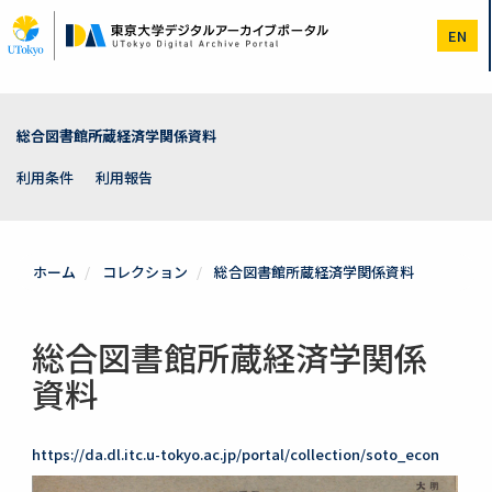
メ
イ
EN
ン
コ
ン
テ
ン
総合図書館所蔵経済学関係資料
ツ
に
利用条件
利用報告
移
動
ホーム
コレクション
総合図書館所蔵経済学関係資料
総合図書館所蔵経済学関係
資料
https://da.dl.itc.u-tokyo.ac.jp/portal/collection/soto_econ