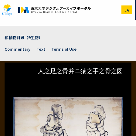
Skip
to
JA
main
content
和軸物目録（9生物）
Commentary
Text
Terms of Use