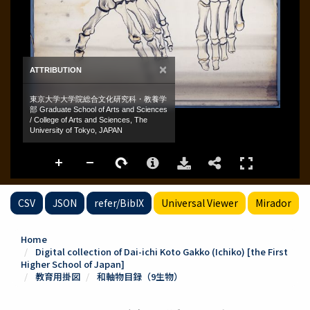
CSV
JSON
refer/BibIX
Universal Viewer
Mirador
Home
Digital collection of Dai-ichi Koto Gakko (Ichiko) [the First
Higher School of Japan]
教育用掛図
和軸物目録（9生物）