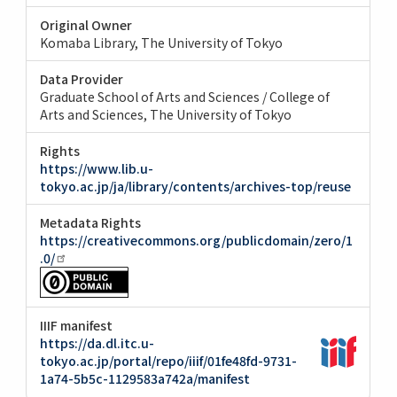
Original Owner
Komaba Library, The University of Tokyo
Data Provider
Graduate School of Arts and Sciences / College of
Arts and Sciences, The University of Tokyo
Rights
https://www.lib.u-
tokyo.ac.jp/ja/library/contents/archives-top/reuse
Metadata Rights
https://creativecommons.org/publicdomain/zero/1
.0/
IIIF manifest
https://da.dl.itc.u-
tokyo.ac.jp/portal/repo/iiif/01fe48fd-9731-
1a74-5b5c-1129583a742a/manifest