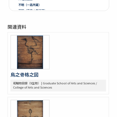
不明（一高所蔵）
不明（東京大学所蔵）
朝庭御鷹野之影
本朝世紀
関連資料
スタニスラス・プチ「産業実務家」
Von West nach Ost
鳥之骨格之図
和軸物目録（9生物） | Graduate School of Arts and Sciences /
College of Arts and Sciences