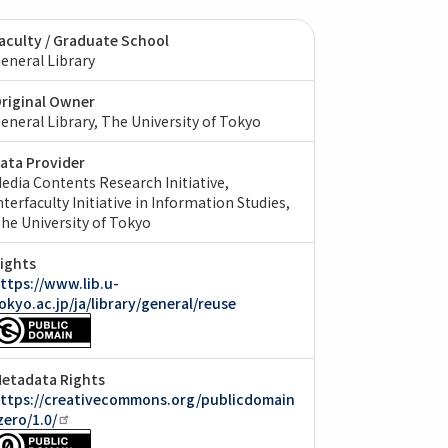
aculty / Graduate School
eneral Library
riginal Owner
eneral Library, The University of Tokyo
ata Provider
edia Contents Research Initiative,
nterfaculty Initiative in Information Studies,
he University of Tokyo
ights
ttps://www.lib.u-
okyo.ac.jp/ja/library/general/reuse
etadata Rights
ttps://creativecommons.org/publicdomain
zero/1.0/