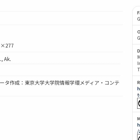
F
G
O
G
×277
D
M
 Ak.
I
T
9
タデータ作成：東京大学大学院情報学環メディア・コンテ
R
h
t
M
h
/