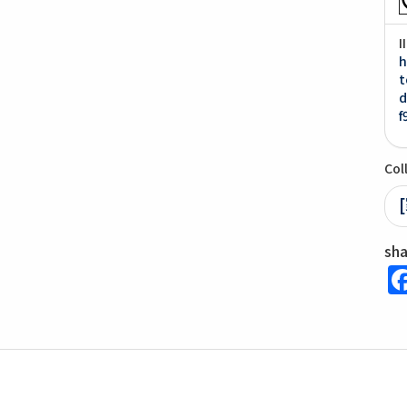
I
h
t
d
f
Col
sh