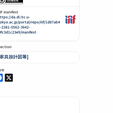
IIF manifest
ttps://da.dl.itc.u-
okyo.ac.jp/portal/repo/iiif/1d87ab4
-2381-0562-3642-
9fc3d1c23e9/manifest
lection
[家具設計図等]
are
Facebook
X