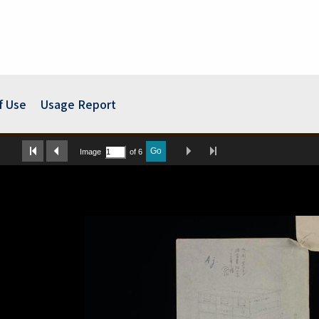
f Use
Usage Report