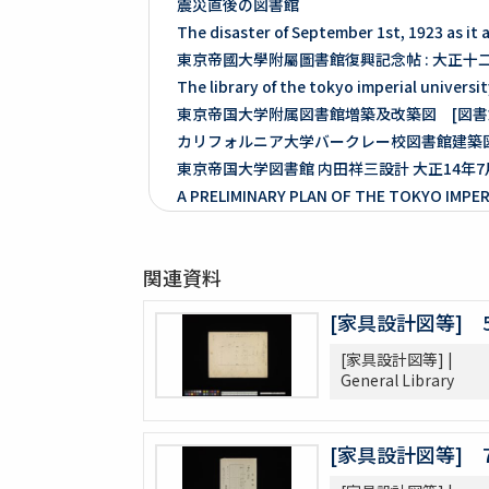
震災直後の図書館
The disaster of September 1st, 1923 as it 
東京帝國大學附屬圖書館復興記念帖 : 大正
The library of the tokyo imperial universi
東京帝国大学附属図書館増築及改築図 [図書
カリフォルニア大学バークレー校図書館建築
東京帝国大学図書館 内田祥三設計 大正14年7
A PRELIMINARY PLAN OF THE TOKYO IMPERI
ARCHITECT PROFESSOR OF ARCHITECTUR
DESIGN FOR THE TOKYO IMPERIAL UNIVERSI
THE LIBRARY OF THE TOKYO IMPERIAL UN
関連資料
[内田の第二設計案]
[家具設計図等] 
THE LIBRARY OF THE TOKYO IMPERIAL UN
東京帝国大学図書館配置図（昭和3年12月竣工）
[家具設計図等] |
東京帝国大学図書館配置図（昭和3年12月竣工）
General Library
図書館軸部及外装工事 東京帝国大学図書館建築部
THE LIBRARY OF THE TOKYO IMPERI
[家具設計図等] 
図書館用書架製作並ニ取付工事 東京帝国大