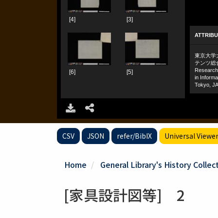
CSV
JSON
refer/BibIX
Universal Viewe
Home
General Library's History Collec
[家具設計図等] 2