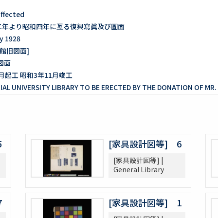
affected
十二年より昭和四年に亙る復興寫眞及び圖面
ty 1928
館旧図面]
図面
月起工 昭和3年11月竣工
AL UNIVERSITY LIBRARY TO BE ERECTED BY THE DONATION OF MR. 
E TOKYO IMPERIAL UNIVERSITY : [内田の第一設計案]
TY LIBRARY OCT. 1925. Y.UCHIDA ARCHITECT.
IVERSITY（Ⅵ-1-6:14）
5
[家具設計図等] 6
IVERSITY（Ⅵ-1-6:16）
青写真（Ⅵ-1-6:17）
[家具設計図等] |
青写真（Ⅵ-1-6:18）
General Library
 1階設計図 [大正]15.6.8.
AL UNIVERSITY 非常用梯子位置図同取付け図
7
[家具設計図等] 1
学図書館建築部 書庫縦断面及横断面 附書架数量表