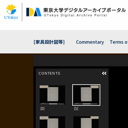
Skip
to
main
content
[家具設計図等]
Commentary
Terms o