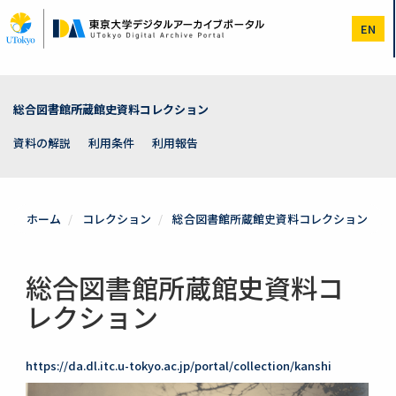
メ
イ
EN
ン
コ
ン
テ
ン
総合図書館所蔵館史資料コレクション
ツ
に
資料の解説
利用条件
利用報告
移
動
ホーム
コレクション
総合図書館所蔵館史資料コレクション
総合図書館所蔵館史資料コ
レクション
https://da.dl.itc.u-tokyo.ac.jp/portal/collection/kanshi