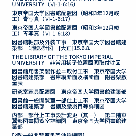
UNIVERSITY（Ⅵ-1-6:16）
東京帝国大学図書館配置図（昭和3年12月竣
工）青写真（Ⅵ-1-6:17）
東京帝国大学図書館配置図（昭和3年12月竣
工）青写真（Ⅵ-1-6:18）
図書館軸部及外装工事 東京帝国大学図書館建
築部 1階設計図 [大正]15.6.8.
THE LIBRARY OF THE TOKYO IMPERIAL
UNIVERSITY 非常用梯子位置図同取付け図
図書館用書架製作並ニ取付工事 東京帝国大学
図書館建築部 書庫縦断面及横断面 附書架数
量表
研究室家具配置図 東京帝国大学図書館建築部
図書館一般閲覧室一部仕上工事 東京帝国大学
図書館建築部 書棚及腰羽目等詳細図
内部一部仕上工事設計変更（其一） 第三階東
翼部図書閲覧室詳細図 東京帝国大学図書館建
築部
[3階一般閲覧室書架他詳細図]