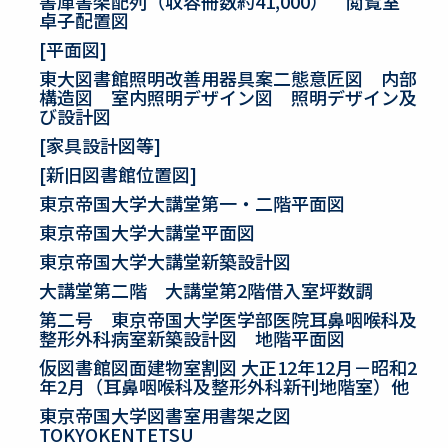
書庫書架配列（収容冊数約41,000） 閲覧室
卓子配置図
[平面図]
東大図書館照明改善用器具案二態意匠図 内部
構造図 室内照明デザイン図 照明デザイン及
び設計図
[家具設計図等]
[新旧図書館位置図]
東京帝国大学大講堂第一・二階平面図
東京帝国大学大講堂平面図
東京帝国大学大講堂新築設計図
大講堂第二階 大講堂第2階借入室坪数調
第二号 東京帝国大学医学部医院耳鼻咽喉科及
整形外科病室新築設計図 地階平面図
仮図書館図面建物室割図 大正12年12月－昭和2
年2月（耳鼻咽喉科及整形外科新刊地階室）他
東京帝国大学図書室用書架之図
TOKYOKENTETSU