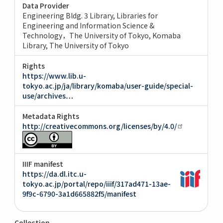
Data Provider
Engineering Bldg. 3 Library, Libraries for
Engineering and Information Science &
Technology，The University of Tokyo
Komaba
Library, The University of Tokyo
Rights
https://www.lib.u-
tokyo.ac.jp/ja/library/komaba/user-guide/special-
use/archives…
Metadata Rights
http://creativecommons.org/licenses/by/4.0/
IIIF manifest
https://da.dl.itc.u-
tokyo.ac.jp/portal/repo/iiif/317ad471-13ae-
9f9c-6790-3a1d665882f5/manifest
Collection