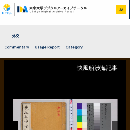
Skip
to
JA
main
content
一 外交
Commentary
Usage Report
Category