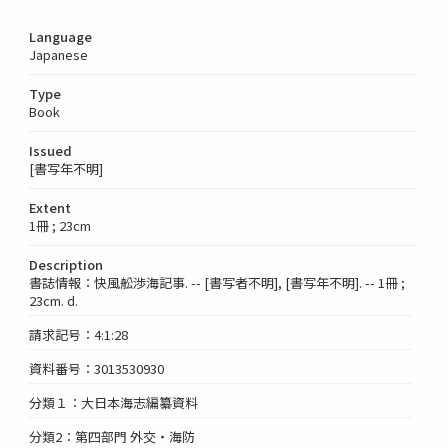
Language
Japanese
Type
Book
Issued
[書写年不明]
Extent
1冊 ; 23cm
Description
書誌情報：快風舩渉海記事. -- [書写者不明], [書写年不明]. -- 1冊 ;
23cm. d.
請求記号：4:1:28
資料番号：3013530930
分類１：大日本海志編纂資料
分類2：第四部門 外交・海防