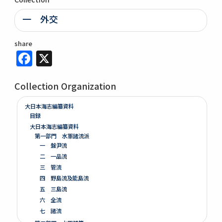
一 外交
share
Facebook
X
Collection Organization
大日本海志編纂資料
目録
大日本海志編纂資料
第一部門 水軍諸流派
一 盤尹流
二 一品流
三 管流
四 野島流及能島流
五 三島流
六 全流
七 諸流