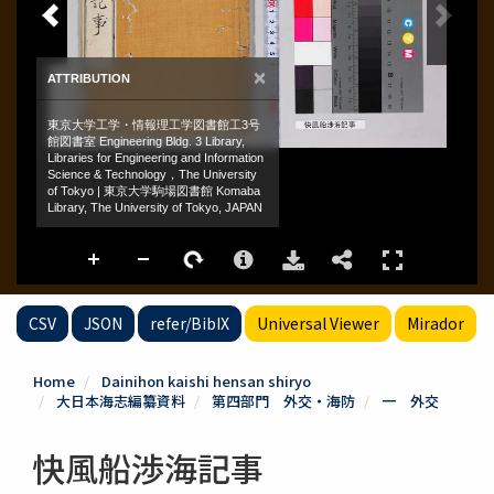
CSV
JSON
refer/BibIX
Universal Viewer
Mirador
Home
Dainihon kaishi hensan shiryo
大日本海志編纂資料
第四部門 外交・海防
一 外交
快風船渉海記事