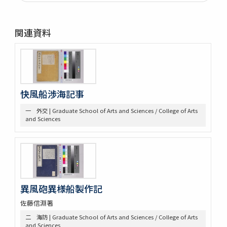
第二部門 水軍雑纂
第三部門 艦船
一 木割
関連資料
二 造船
三 洋式船
第四部門 外交・海防
一 外交
二 海防
三 漂流
快風船渉海記事
第五部門 史書雑纂
一 外交 | Graduate School of Arts and Sciences / College of Arts
一 軍記
and Sciences
二 史書
第六部門 地誌
第七部門 絵画・図巻
一 秘伝書
二 図面
小船
異風砲異様船製作記
軍船
荷船
佐藤信淵著
河船
二 海防 | Graduate School of Arts and Sciences / College of Arts
洋式船
and Sciences