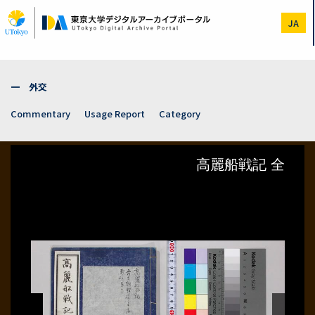
Skip
to
JA
main
content
一 外交
Commentary
Usage Report
Category