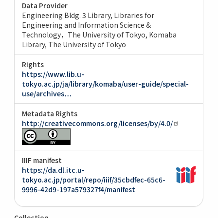
Data Provider
Engineering Bldg. 3 Library, Libraries for
Engineering and Information Science &
Technology，The University of Tokyo
Komaba
Library, The University of Tokyo
Rights
https://www.lib.u-
tokyo.ac.jp/ja/library/komaba/user-guide/special-
use/archives…
Metadata Rights
http://creativecommons.org/licenses/by/4.0/
IIIF manifest
https://da.dl.itc.u-
tokyo.ac.jp/portal/repo/iiif/35cbdfec-65c6-
9996-42d9-197a579327f4/manifest
Collection