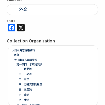
一 外交
share
Facebook
X
Collection Organization
大日本海志編纂資料
目録
大日本海志編纂資料
第一部門 水軍諸流派
一 盤尹流
二 一品流
三 管流
四 野島流及能島流
五 三島流
六 全流
七 諸流