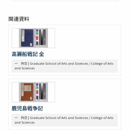
第二部門 水軍雑纂
第三部門 艦船
一 木割
関連資料
二 造船
三 洋式船
第四部門 外交・海防
一 外交
二 海防
三 漂流
高麗船戦記 全
第五部門 史書雑纂
一 外交 | Graduate School of Arts and Sciences / College of Arts
一 軍記
and Sciences
二 史書
第六部門 地誌
第七部門 絵画・図巻
一 秘伝書
二 図面
小船
鹿児島戦争記
軍船
荷船
一 外交 | Graduate School of Arts and Sciences / College of Arts
河船
and Sciences
洋式船