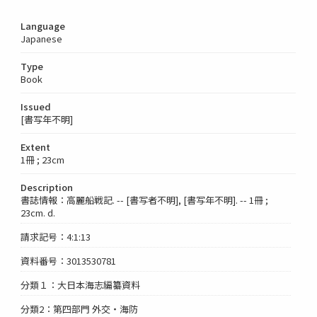
Language
Japanese
Type
Book
Issued
[書写年不明]
Extent
1冊 ; 23cm
Description
書誌情報：高麗船戦記. -- [書写者不明], [書写年不明]. -- 1冊 ;
23cm. d.
請求記号：4:1:13
資料番号：3013530781
分類１：大日本海志編纂資料
分類2：第四部門 外交・海防