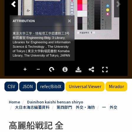
CSV
JSON
refer/BibIX
Universal Viewer
Mirador
Home
Dainihon kaishi hensan shiryo
大日本海志編纂資料
第四部門 外交・海防
一 外交
高麗船戦記 全