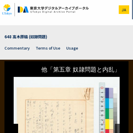
Skip
to
JA
main
content
648 高木原稿 (奴隷問題)
Commentary
Terms of Use
Usage