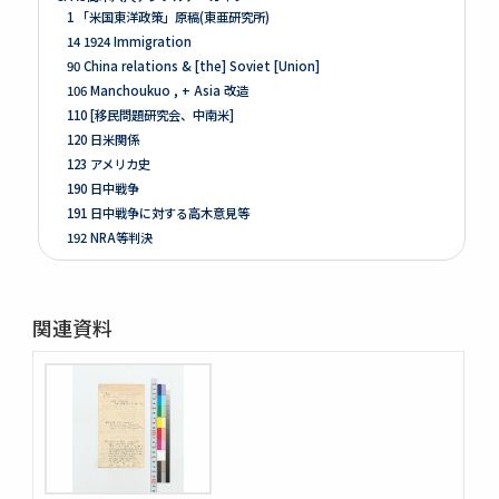
1 「米国東洋政策」原稿(東亜研究所)
14 1924 Immigration
90 China relations & [the] Soviet [Union]
106 Manchoukuo , + Asia 改造
110 [移民問題研究会、中南米]
120 日米関係
123 アメリカ史
190 日中戦争
191 日中戦争に対する高木意見等
192 NRA等判決
261 Prologue
262 米国ノ伝統ト環境
263 [Conditions of the Colonies in 1760]
関連資料
264 Mitsubishi
275 Phillips Civil War & Reconstruction
278 Turner, FR. J
280 Van Tyne C.H Method of Hist. Research
281 Van Tyne Constitutional Hist.
287 McLaughlin, Reading Notes CONST. H. I.
289 Reading Notes