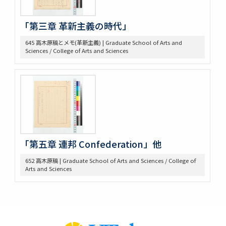
646 高木原稿とメモ (economic revolution)
647 高木原稿 (Wilson, W)
「第三章 革新主義の時代」
648 高木原稿 (奴隷問題)
649 高木原稿、メモ (参政権)
645 高木原稿とメモ(革新主義) | Graduate School of Arts and
Sciences / College of Arts and Sciences
650 高木原稿、メモ
652 高木原稿
653 高木 講義原稿
657 高木論文原稿など
658 政治学研究会
659 Beard, Charles A.関係
660 東京裁判 木戸弁護など
663 アメリカ研究セミナー
「第五章 連邦 Confederation」他
665 原典アメリカ史関係
669 日本文化関係
652 高木原稿 | Graduate School of Arts and Sciences / College of
674 戦争犯罪関係
Arts and Sciences
677 Foreign Affairs 寄稿論文原稿
678 Farrand著「米国発達史概説」翻訳の件
682 Rockefeller Found.関係
685 World Alliance for Int’l Friendship through the
Churches(0418-