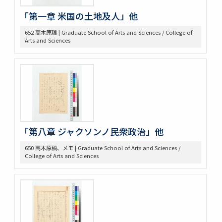
411 Jernegan Y.N.’s attitude tow. Land policy
419 Johnson Lectures
「第一章 米国の土地及人」他
425 高木抜刷及び英文メモ
652 高木原稿 | Graduate School of Arts and Sciences / College of
426 英文ノート
Arts and Sciences
434 14. Survey Jap. Stud. 35
437 5. 英文メモ
438 4. 英文メモ
439 3. McLaughlin 1922
440 2. Lecture Notes + Reading Notes
441 1. U. Chicago
445 6. American Constitutional History, Prof. McIlwain
575 Magsaysay Award
「第八章 ジャクソンノ民衆政治」他
583 Neesima, Joe
585 Nitobe Journals、新渡戸奨学資金
650 高木原稿、メモ | Graduate School of Arts and Sciences /
594 Peace Machinery
College of Arts and Sciences
628 高木原稿・メモ
629 新渡戸英文著作集関係書類
636 高木原稿 米国革命の政治思想、基本的人権
637 高木原稿(東大以外での講演)
644 NRA関係資料
645 高木原稿とメモ(革新主義)