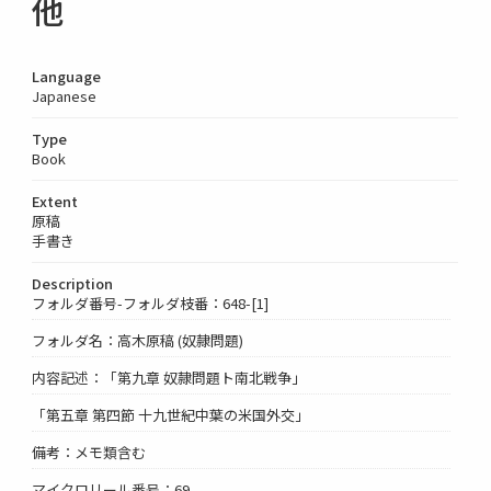
他
Language
Japanese
Type
Book
Extent
原稿
手書き
Description
フォルダ番号-フォルダ枝番：648-[1]
フォルダ名：高木原稿 (奴隷問題)
内容記述：「第九章 奴隷問題ト南北戦争」
「第五章 第四節 十九世紀中葉の米国外交」
備考：メモ類含む
マイクロリール番号：69