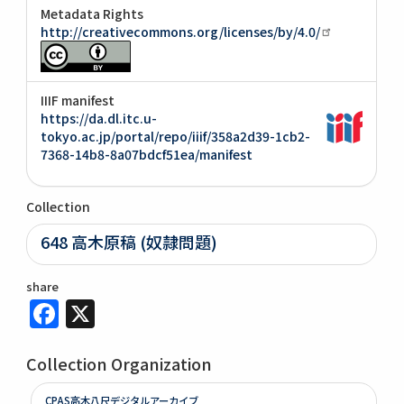
Metadata Rights
http://creativecommons.org/licenses/by/4.0/
IIIF manifest
https://da.dl.itc.u-
tokyo.ac.jp/portal/repo/iiif/358a2d39-1cb2-
7368-14b8-8a07bdcf51ea/manifest
Collection
648 高木原稿 (奴隷問題)
share
Facebook
X
Collection Organization
CPAS高木八尺デジタルアーカイブ