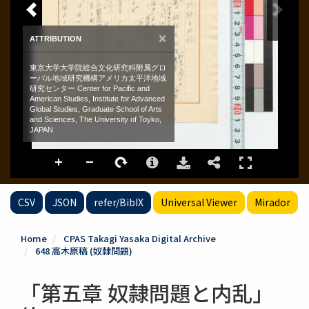
CSV
JSON
refer/BibIX
Universal Viewer
Mirador
Home
CPAS Takagi Yasaka Digital Archive
648 高木原稿 (奴隷問題)
「第五章 奴隷問題と内乱」