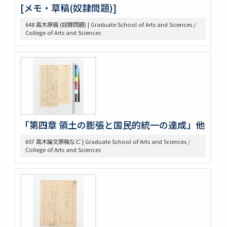
293 Pacific
[メモ・草稿(奴隷問題)]
304 Lincoln
648 高木原稿 (奴隷問題) | Graduate School of Arts and Sciences /
368 Const.’l law
College of Arts and Sciences
371 Brown bibliography, Journal Club, U of M, 1921-22
372 Bibliography on League of Nations
373 Bibliography, Hibiya Lib’y, Carnegie Endowment
Donation
375 Bibliographical Tools, Bibliography on the Relations
bet. US + Far East
380 DOW, EARLE W. (UM) Note Taking
382 Pacific [ ] officer
388 Elections, 1934-1936
「第四章 領土の膨張と国民的統一の達成」他
389 Election of 1936
657 高木論文原稿など | Graduate School of Arts and Sciences /
391 Examination
College of Arts and Sciences
393 軍備制限
397 Hawai Jap Popula
405 Arable Land, Farms
406 Law regard[in]g Immigration
407 Emigrant Protection Law Lemieux Agree’t &
Gentlemen’s Ag.
410 [land question in the west]