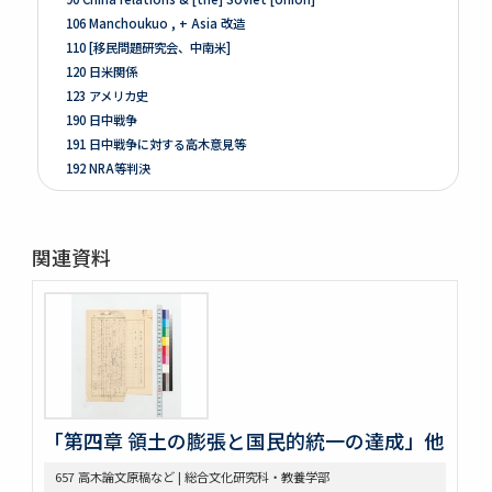
106 Manchoukuo , + Asia 改造
110 [移民問題研究会、中南米]
120 日米関係
123 アメリカ史
190 日中戦争
191 日中戦争に対する高木意見等
192 NRA等判決
261 Prologue
262 米国ノ伝統ト環境
263 [Conditions of the Colonies in 1760]
関連資料
264 Mitsubishi
275 Phillips Civil War & Reconstruction
278 Turner, FR. J
280 Van Tyne C.H Method of Hist. Research
281 Van Tyne Constitutional Hist.
287 McLaughlin, Reading Notes CONST. H. I.
289 Reading Notes
293 Pacific
「第四章 領土の膨張と国民的統一の達成」他
304 Lincoln
657 高木論文原稿など | 総合文化研究科・教養学部
368 Const.’l law