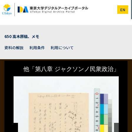
メ
イ
EN
ン
コ
ン
テ
ン
650 高木原稿、メモ
ツ
に
資料の解説
利用条件
利用について
移
動