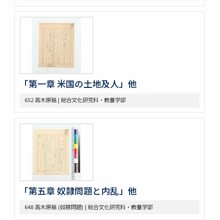
371 Brown bibliography, Journal Club, U of M, 1921-22
372 Bibliography on League of Nations
373 Bibliography, Hibiya Lib’y, Carnegie Endowment
Donation
375 Bibliographical Tools, Bibliography on the Relations
bet. US + Far East
380 DOW, EARLE W. (UM) Note Taking
382 Pacific [ ] officer
「第一章 米国の土地及人」他
388 Elections, 1934-1936
389 Election of 1936
652 高木原稿 | 総合文化研究科・教養学部
391 Examination
393 軍備制限
397 Hawai Jap Popula
405 Arable Land, Farms
406 Law regard[in]g Immigration
407 Emigrant Protection Law Lemieux Agree’t &
Gentlemen’s Ag.
410 [land question in the west]
「第五章 奴隷問題と内乱」他
411 Jernegan Y.N.’s attitude tow. Land policy
419 Johnson Lectures
648 高木原稿 (奴隷問題) | 総合文化研究科・教養学部
425 高木抜刷及び英文メモ