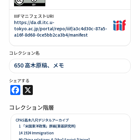
IIIFマニフェストURI
https://da.dl.itc.u-
tokyo.ac.jp/portal/repo/iiif/a3c4d30c-87a5-
a16f-8d68-0ce5bb2ca3b4/manifest
コレクション名
650 高木原稿、メモ
シェアする
Facebook
X
コレクション階層
CPAS高木八尺デジタルアーカイブ
1 「米国東洋政策」原稿(東亜研究所)
14 1924 Immigration
90 China relations & [the] Soviet [Union]