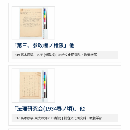
426 英文ノート
434 14. Survey Jap. Stud. 35
437 5. 英文メモ
438 4. 英文メモ
439 3. McLaughlin 1922
440 2. Lecture Notes + Reading Notes
441 1. U. Chicago
「第三、参政権ノ権限」他
445 6. American Constitutional History, Prof. McIlwain
575 Magsaysay Award
649 高木原稿、メモ (参政権) | 総合文化研究科・教養学部
583 Neesima, Joe
585 Nitobe Journals、新渡戸奨学資金
594 Peace Machinery
628 高木原稿・メモ
629 新渡戸英文著作集関係書類
636 高木原稿 米国革命の政治思想、基本的人権
637 高木原稿(東大以外での講演)
644 NRA関係資料
「法理研究会(1934春ノ頃)」他
645 高木原稿とメモ(革新主義)
646 高木原稿とメモ (economic revolution)
637 高木原稿(東大以外での講演) | 総合文化研究科・教養学部
647 高木原稿 (Wilson, W)