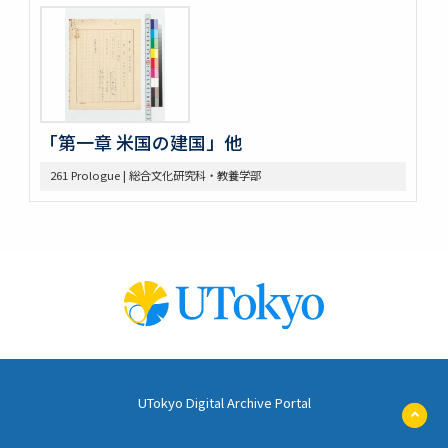
648 高木原稿 (奴隷問題)
649 高木原稿、メモ (参政権)
650 高木原稿、メモ
652 高木原稿
653 高木 講義原稿
657 高木論文原稿など
658 政治学研究会
「第一章 米国の建国」他
659 Beard, Charles A.関係
261 Prologue | 総合文化研究科・教養学部
660 東京裁判 木戸弁護など
663 アメリカ研究セミナー
665 原典アメリカ史関係
669 日本文化関係
674 戦争犯罪関係
677 Foreign Affairs 寄稿論文原稿
678 Farrand著「米国発達史概説」翻訳の件
682 Rockefeller Found.関係
685 World Alliance for Int’l Friendship through the
Churches(0418-
686 アメリカ史?原稿等
UTokyo Digital Archive Portal
ペ
690 アメリカ政治関係原稿等
ー
691 Jameson, J. F.
ジ