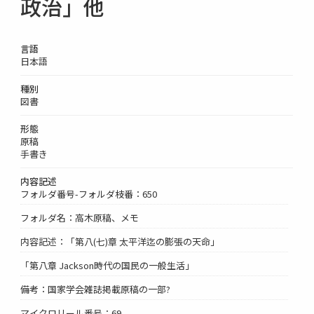
政治」他
言語
日本語
種別
図書
形態
原稿
手書き
内容記述
フォルダ番号-フォルダ枝番：650
フォルダ名：高木原稿、メモ
内容記述：「第八(七)章 太平洋迄の膨張の天命」
「第八章 Jackson時代の国民の一般生活」
備考：国家学会雑誌掲載原稿の一部?
マイクロリール番号：69