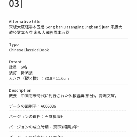
03]
Alternative title
宋版大蔵経零本五巻 Song ban Dazangjing lingben 5 juan 宋版大
藏经零本五卷 宋版大藏經零本五卷
Type
ChineseClassicalBook
Extent
数量：5帖
装訂：折帖装
大きさ（縦×横）：30.8×11.6cm
Description
概要：中国南宋時代に刊行された仏教経典(部分)。青洲文庫。
データの識別子：A006036
バージョンの責任：円覚禅院刊
バージョンの成立時期：(南宋)紹興2年*