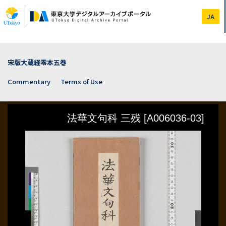
Skip
to
JA
main
content
宋版大蔵経零本五巻
Commentary
Terms of Use