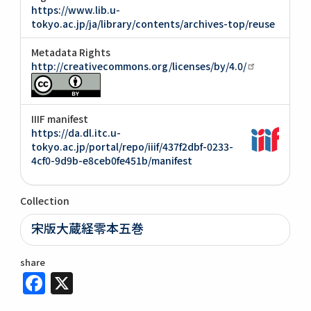
https://www.lib.u-
tokyo.ac.jp/ja/library/contents/archives-top/reuse
Metadata Rights
http://creativecommons.org/licenses/by/4.0/
IIIF manifest
https://da.dl.itc.u-
tokyo.ac.jp/portal/repo/iiif/437f2dbf-0233-
4cf0-9d9b-e8ceb0fe451b/manifest
Collection
宋版大蔵経零本五巻
share
Facebook
X