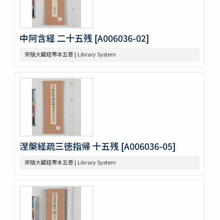
争坐位稿
古今歴代法帖
朴彭年草書千字文
中阿含経 二十五残 [A006036-02]
金麟厚草書千字文
宋版大蔵経零本五巻 | Library System
水滸伝コレクション
鍾伯敬先生批評水滸伝一百巻一百回
新刻全像忠義水滸誌伝二十五巻一百十五回
水滸伝全本三十巻
水滸傳全本 三十巻 [漢籍：D（貴重書）]
新刻全像水滸傳 二十五巻一百十五回
忠義水滸全書 一百二十回首一巻図一巻坿宣和遺事一巻
忠義水滸全書 一百二十回存四回
忠義水滸全伝 百二十回
涅槃経疏三徳指帰 十五残 [A006036-05]
忠義水滸全伝 120回図1卷,宣和遺事 1卷
第五才子書施耐菴水滸伝 七十五卷
宋版大蔵経零本五巻 | Library System
李卓吾先生批点忠義水滸伝
評論出像水滸伝 [E4651]
評論出像水滸伝 [E46_63]
水滸傳語譯 [E4692]
U-PARLセレクション