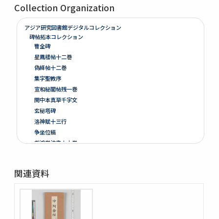
Collection Organization
アジア研究図書館デジタルコレクション
碑帖拓本コレクション
曹全碑
星鳳楼帖十二巻
偽絳帖十二巻
集字聖教序
宣和秘閣帖残一巻
関中本真草千字文
玄秘塔碑
洛神賦十三行
争坐位稿
戯鴻堂法書十六巻
泉州本淳化閣帖十巻闕四巻
停雲館帖十二巻
関連資料
偽絳帖残一巻
拪先塋記
顔氏家廟碑
張遷碑
曹全碑