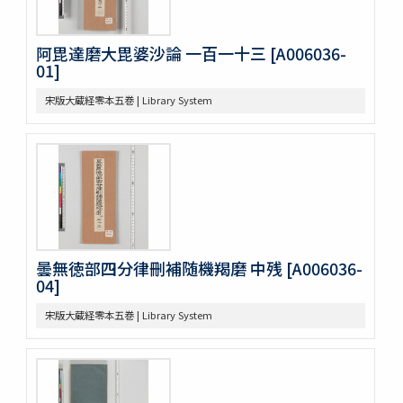
古今歴代十八史略二巻首一巻
元氏長慶集残五巻
阿毘達磨大毘婆沙論 一百一十三 [A006036-
増広竜龕手鑑八巻
01]
宋版大蔵経零本五巻
論語集解残四巻
宋版大蔵経零本五巻 | Library System
纂図附音増広古注千字文三巻
医方大成論一巻
Pagoda de Dakao
Vedische und Sanskrit-Syntax
争春園全伝（アジア）
争春園全伝（総合図書館）
韻府羣玉
One hundred quatrains from the Rubáiyát of Omar
Khayyam
曇無徳部四分律刪補随機羯磨 中残 [A006036-
04]
Bản chỉ cách đọc và ý nghīa Annam các chữ nho trong
sách tứ thư／四書不二字音義撮要
宋版大蔵経零本五巻 | Library System
佛印産薬用植物（下巻）
佛印の政治經濟状況と印度支那人の希望事項
泰・佛印における宣傳戰
佛印文化情報 第五号
薬用植物