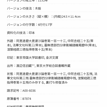
バージョンの成立年：1132年*
バージョンの技法：木版
バージョンの大きさ（縦×横）：(内框)24.5×11.4cm
バージョンの行字数：6行行17字
資料化の技法：印本
外題：阿毘達磨大毘婆沙論巻第一百一十三, 中阿含経二十五(零
本), 法華文句科第三(零本), 曇無徳部四分律刪補随機羯磨中(零本),
涅槃経疏三徳指帰巻第十五(零本)
印記：東京帝国大学図書印, 金沢文庫
出所：渡辺信旧蔵**, 東京大学総合図書館所蔵
状態：阿毘達磨大毘婆沙論巻第一百一十三, 中阿含経二十五残, 法
華文句科第三残 曇無徳部四分律刪補随機羯磨中残, 涅槃経疏三徳
指帰巻第十五残のみ存する, 裏打ち修復済み
請求記号：A00-6036
原簿番号：B7874
付加的記載：藤原時朝識語