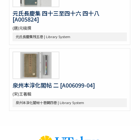
A NATURALIST IN WESTERN CHINA
印度哲學小史
元氏長慶集 四十三至四十六 四十八
[A005824]
依立世阿毘曇論日月行品考定暦原・須彌界日道中路八線表根・瞿
曇氏暦稿
(唐)元稹撰
宿曜經算曜直章第七・瞿曇氏暦草稿・古今交食考・立世阿毘曇暦
法推歩
元氏長慶集残五巻 | Library System
梵暦考證
宿曜経鈔
梵暦議考巻一・梵暦法數原
五事毘婆沙論口義
阿毘達磨倶舎論略釋私記
阿毘達磨倶舎論 [L_161762]
泉州本淳化閣帖 二 [A006099-04]
エジプト学研究のためのデジタル資源／Digital Resources for
Egyptian Studies
(宋)王著輯
Denkmaeler aus Aegypten und Aethiopien
Hieratische Paläographie
泉州本淳化閣帖十巻闕四巻 | Library System
漢籍コーナー貴重書コレクション
閩刻十三經註疏
周易兼義 9卷畧例1卷音義1卷
毛詩註疏 20卷詩譜序1卷
周禮註疏 42卷