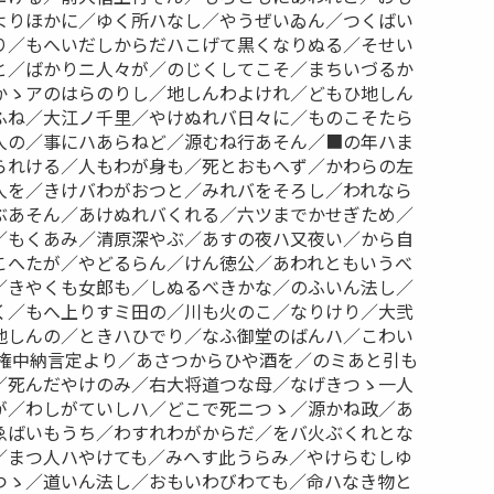
よりほかに／ゆく所ハなし／やうぜいゐん／つくばい
り／もへいだしからだハこげて黒くなりぬる／そせい
と／ばかりニ人々が／のじくしてこそ／まちいづるか
かゝアのはらのりし／地しんわよけれ／どもひ地しん
ふね／大江ノ千里／やけぬれバ日々に／ものこそたら
人の／事にハあらねど／源むね行あそん／■の年ハま
られける／人もわが身も／死とおもへず／かわらの左
人を／きけバわがおつと／みれバをそろし／われなら
ぶあそん／あけぬれバくれる／六ツまでかせぎため／
／もくあみ／清原深やぶ／あすの夜ハ又夜い／から自
こへたが／やどるらん／けん徳公／あわれともいうべ
／きやくも女郎も／しぬるべきかな／のふいん法し／
く／もへ上りすミ田の／川も火のこ／なりけり／大弐
地しんの／ときハひでり／なふ御堂のばんハ／こわい
｝権中納言定より／あさつからひや酒を／のミあと引も
／死んだやけのみ／右大将道つな母／なげきつゝ一人
が／わしがていしハ／どこで死ニつゝ／源かね政／あ
ゑばいもうち／わすれわがからだ／をバ火ぶくれとな
／まつ人ハやけても／みへす此うらみ／やけらむしゆ
つゝ／道いん法し／おもいわびわても／命ハなき物と