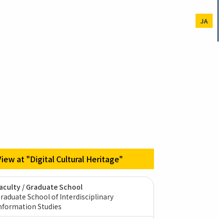
JA
View at "Digital Cultural Heritage"
aculty / Graduate School
raduate School of Interdisciplinary
nformation Studies