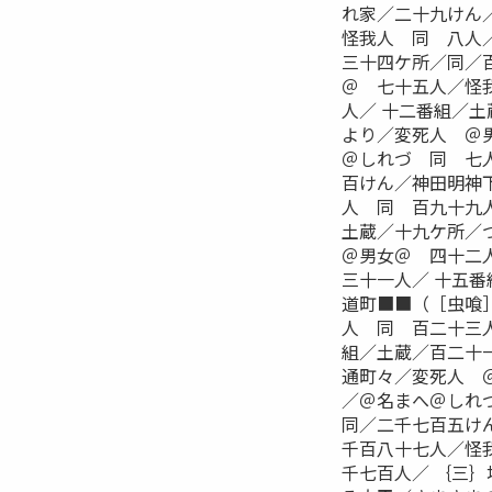
れ家／二十九けん
怪我人 同 八人
三十四ケ所／同／
＠ 七十五人／怪
人／ 十二番組／
より／変死人 ＠
＠しれづ 同 七
百けん／神田明神
人 同 百九十九
土蔵／十九ケ所／
＠男女＠ 四十二
三十一人／ 十五
道町■■（［虫喰
人 同 百二十三
組／土蔵／百二十
通町々／変死人 
／＠名まへ＠しれ
同／二千七百五け
千百八十七人／怪
千七百人／ ｛三