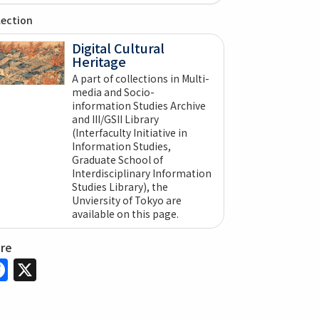
lection
Digital Cultural
Heritage
A part of collections in Multi-
media and Socio-
information Studies Archive
and III/GSII Library
(Interfaculty Initiative in
Information Studies,
Graduate School of
Interdisciplinary Information
Studies Library), the
Unviersity of Tokyo are
available on this page.
are
Facebook
X