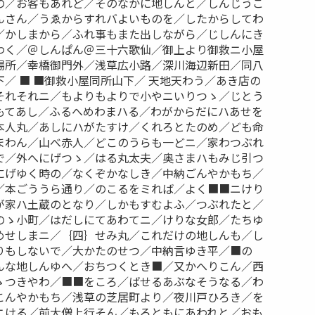
の／お客もあれど／そのなかに地しんと／しんじうこ
んさん／うゑからすれバよいものを／したからしてわ
／かしまから／ふれ事もまた出しながら／じしんにき
わく／＠しんぱん＠三十六歌仙／御上より御救ニ小屋
場所／幸橋御門外／浅草広小路／深川海辺新田／同八
／ ■ ■御救小屋同所山下／ 天地天わう／あき店の
それそれニ／もよりもよりで小やニいりつゝ／じとう
もてあし／ふるへめわまハる／わがからだにハあせを
本人丸／あしにハがたすけ／くれろとたのめ／ども命
まわん／山べ赤人／どこのうらも一どニ／家わつぶれ
で／外へにげつゝ／はる丸太夫／奥さまハもみじ引つ
にげゆく時の／なくぞかなしき／中納ごんやかもち／
／本ごううら通り／のこるをミれば／よく■■ニけり
が家ハ土蔵のとなり／しかもすむよふ／つぶれたと／
のゝ小町／はだしにてあわてニ／けりな女郎／たちゆ
めせしまニ／｛四｝せみ丸／これだけの地しんも／し
りもしないで／大かたのせつ／中納言ゆき平／■の
んな地しんゆへ／おちつくとき■／又かへりこん／西
ゝつきやわ／■■をころ／ばせるあぶなそうなる／わ
こんやかもち／浅草の芝居町より／夜川戸ひろき／を
ニける／前大僧上行そん／もろともにあわれと／おも