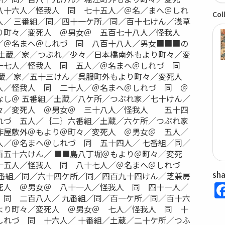
八十六人／怪我人 同 七十五人／＠名／まへ＠しれ
Col
人／ 三番組／同／四十一ケ所／同／百十七けん／浅草
り町々／変死人 ＠男女＠ 五百七十八人／怪我人
／＠名まへ＠しれづ 同 八百十八人／男女■■■の
／土蔵／家／つぶれ／少々／日本橋南外もより町々／変
十七人／怪我人 同 五人／＠名まへ＠しれづ 同
土蔵／家／五十三けん／呉服町外もより町々／変死人
人／怪我人 同 二十人／＠名まへ＠しれづ 同 ＠
なし＠ 五番組／土蔵／八ケ所／つぶれ家／七十けん／
々／変死人 ＠男女＠ 三十八人／怪我人 五十四
れづ 五人／｛二｝六番組／土蔵／六ケ所／つぶれ家
作屋敷外＠もより＠町々／変死人 ＠男女＠ 五人／
人／＠名まへ＠しれづ 同 五十四人／ 七番組／同／
百五十六けん／ ■■島八丁堀＠もより＠町々／変死
十五人／怪我人 同 八十七人／＠名まへ＠しれづ
sh
八番組／同／六十四ケ所／同／四百九十四けん／芝兼房
死人 ＠男女＠ 八十一人／怪我人 同 四十一人／
 同 二百八人／ 九番組／同／百一ケ所／同／百十六
より町々／変死人 ＠男女＠ 七人／怪我人 同 十
しれづ 同 十六人／ 十番組／土蔵／二十ケ所／つふ