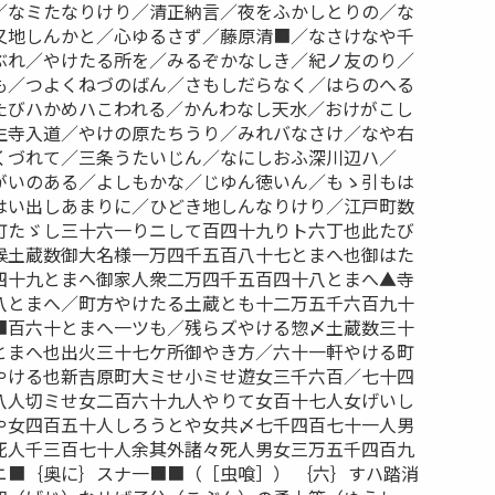
／なミたなりけり／清正納言／夜をふかしとりの／な
又地しんかと／心ゆるさず／藤原清■／なさけなや千
ぶれ／やけたる所を／みるぞかなしき／紀ノ友のり／
も／つよくねづのばん／さもしだらなく／はらのへる
たびハかめハこわれる／かんわなし天水／おけがこし
生寺入道／やけの原たちうり／みれバなさけ／なや右
くづれて／三条うたいじん／なにしおふ深川辺ハ／
がいのある／よしもかな／じゆん徳いん／もゝ引もは
はい出しあまりに／ひどき地しんなりけり／江戸町数
町たゞし三十六一りニして百四十九りト六丁也此たび
候土蔵数御大名様一万四千五百八十七とまへ也御はた
四十九とまへ御家人衆二万四千五百四十八とまへ▲寺
八とまへ／町方やけたる土蔵とも十二万五千六百九十
■百六十とまへ一ツも／残らズやける惣〆土蔵数三十
とまへ也出火三十七ケ所御やき方／六十一軒やける町
やける也新吉原町大ミせ小ミせ遊女三千六百／七十四
八人切ミせ女二百六十九人やりて女百十七人女げいし
や女四百五十人しろうとや女共〆七千四百七十一人男
死人千三百七十人余其外諸々死人男女三万五千四百九
ニ■｛奥に｝スナ一■■（［虫喰］） ｛六｝すハ踏消