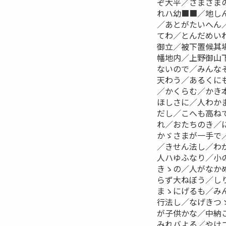
ぞ大平／さまさま
れハ幼■■／地し
／あとがたいへん
てわ／とんだめい
御立／被下置候其
幡地内／上野御山下
ないので／みんな
天わう／あるくに
／かくらむ／かき
ほしさに／人わか
だし／こへも高ね
れ／おたちのき／
かゞさまが一手で
／きせん法し／わ
人ハゆふなり／小
きゝの／人がなか
らず大ねぼう／し
まゝにげるも／み
行法し／なげきつ
が子供かな／中納
みれバよる／やけ