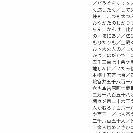
／どうぐをすてゝ
く迄したく／して
住も／こつも大つ
おやかたのしかり
らん／かんけ／此
の／まにあい／法
もひたりも／土蔵
おゝ大火人の／し
かづ／はだかで／
五千三百七十余ケ
地しんに／いたみ
本様十五万七百／
院宮共五千八百十
六也▲吉原町土蔵
二万千八百五十八
諸々〆百二十六丁
人かむろ子百六十
や百三十／七人茶
二千六百五十人／
十余人也めいさひ