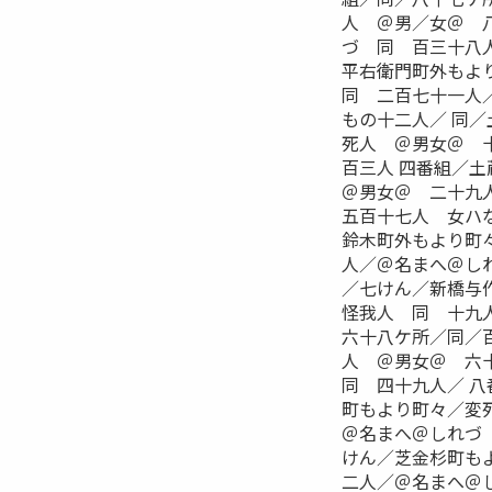
人 ＠男／女＠ 
づ 同 百三十八
平右衛門町外もよ
同 二百七十一人
もの十二人／ 同
死人 ＠男女＠ 
百三人 四番組／
＠男女＠ 二十九
五百十七人 女ハ
鈴木町外もより町
人／＠名まへ＠し
／七けん／新橋与
怪我人 同 十九
六十八ケ所／同／
人 ＠男女＠ 六
同 四十九人／ 
町もより町々／変
＠名まへ＠しれづ
けん／芝金杉町も
二人／＠名まへ＠