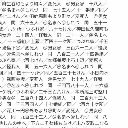
／麻生谷町もより町々／変死人 ＠男女＠ 十八人／
／＠名まへ＠しれづ 同 七十五人／ 十一番組／同／
百七二けん／神田蝋燭町もより町々／変死人 ＠男女
我人 同 六十五人／＠名まへ＠しれづ 同 五十一
土蔵／六ケ所／つふれ家／六十七けん／神田佐久間町も
男女＠ 二十四人／怪我人 同 二十一人／＠名まへ
人／ 十三番組／土蔵／百四十一ケ所／つぶれ家／千五
下湯島下谷／変死人 ＠男女＠ 三百六十二人／怪我
人／＠名まへ＠しれづ 同 八百三十人／ 十四番組／
つぶれ家／七百七けん／本郷兼坂小石川辺／変死人
人／怪我人 同 五十六人／＠名まへ＠しれづ 同
番組／同／四十一ケ所／同／五百三十七けん／小日向水
］）麹町赤坂／変死人 ＠男女＠ 七十九人／怪我
人／＠名まへ＠しれづ 同 千四百八十一人／ 十六番
一ケ所／つふれ家／二千三百八けん／本所尾上町堅川
＠男女＠ 三百八十四人／怪我人 同 三百九十二人
づ 同 千三百四人／ 十七番組／同／七百九十ケ所／
ん／深川一円＠外もより＠町々／変死人 ＠男女＠
我人 同 九百三十二人／＠名まへ＠しれづ 同 八
｝地しんのゆへ／下方こそわ銭もふけ／末ハ安政二なる