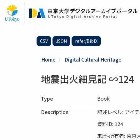
Skip
to
main
content
CSV
JSON
refer/BibIX
Home
Digital Cultural Heritage
地震出火細見記 ∽124
Type
Book
Description
記述レベル: アイ
資料ID: 124
来歴-所有者: 東