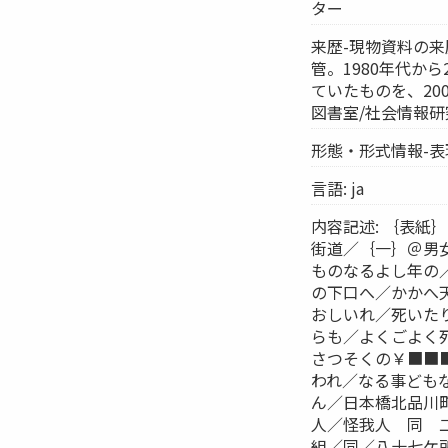
ター
来歴-現物資料の来
管。1980年代か
ていたものを、20
図書室/社会情報
形態・形式情報-表
言語: ja
内容記述: ｛表
街道／｛一｝＠男
ものなるよし年の
の下口へ／かかへ
おしいれ／死いた
らも／よくごよく
さつそくの￥■■
われ／なる事ども
ん／日本橋北品川
人／怪我人 同 
組／同／八十七ケ