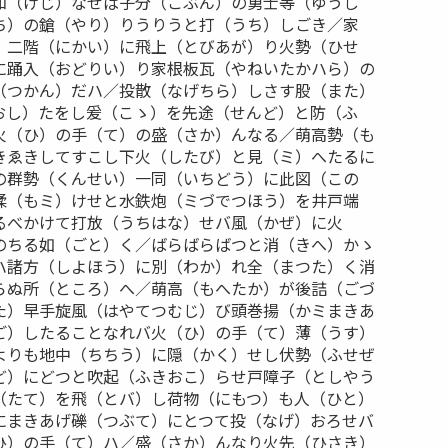
知（げじ）なせば子分（こぶん）の勇士等（ゆうし
ち）の鎗（やり）りうりうと打（うち）しごき／家
）二階（にかい）に飛上（とびあが）り火勢（ひせ
に踊入（おどりい）り家根板瓦（やねいたかハら）の
（つかん）だハ／投散（なげちら）しさす股（また）
おし）たをし爰（こゝ）を先途（せんど）と防（ふ
火（ひ）の手（て）の盛（さか）んなる／萌高勢（も
きゑきしてすこし下火（したび）と見（ミ）へたるに
の群勢（くんせい）一同（いちどう）に此図（この
揉（もミ）けせと水鉄炮（ミづでつほう）を井戸端
るべかけて打放（うちはな）せバ風（かぜ）に火
のちる如（ごと）く／ばらばらばつと消（きへ）かゝ
ハ諸方（しよほう）に別（わか）れ全（まつた）く消
らぬ所（ところ）へ／萌高（もへたか）が後詰（ごづ
た）早手旋風（はやてつむじ）び頭巻揚（かミまきあ
ご）したることなれバ火（ひ）の手（て）薄（うす）
よりも地中（ちちう）に隠（かく）せし伏勢（ふせぜ
ど）にどつと吹起（ふきおこ）らせ戸障子（としやう
（たて）を飛（とバ）し荷物（にもつ）も人（ひと）
にまきあげ礫（つぶて）にとつて投（なげ）おろせバ
ひ）の手（て）ハ／盛（さか）んなり火先（ひさき）