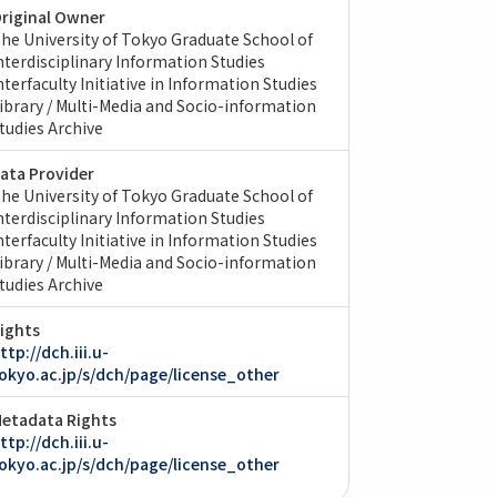
riginal Owner
he University of Tokyo Graduate School of
nterdisciplinary Information Studies
nterfaculty Initiative in Information Studies
ibrary / Multi-Media and Socio-information
tudies Archive
ata Provider
he University of Tokyo Graduate School of
nterdisciplinary Information Studies
nterfaculty Initiative in Information Studies
ibrary / Multi-Media and Socio-information
tudies Archive
ights
ttp://dch.iii.u-
okyo.ac.jp/s/dch/page/license_other
etadata Rights
ttp://dch.iii.u-
okyo.ac.jp/s/dch/page/license_other