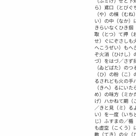
（ふミけ）せと下
ら）鳶口（とびぐ
（や）の棟（むね
い）の中（なか）
きらいなくひき掴
取（とつ）て押（
せ）ぐにぞさしも
へこうぜい）もへ
ぞ火消（ひけし）
づ）をはづ／さず
（ゐどばた）のつ
（ひ）の粉（こ）
るされども火の手
（きへ）るにいた
め）の味方（ミか
げ）ハかねて期（
／きと見（ミ）る
い）を一度（いち
じ）ふすまの／楯
も虚空（こくう）
敵（てき）の火（