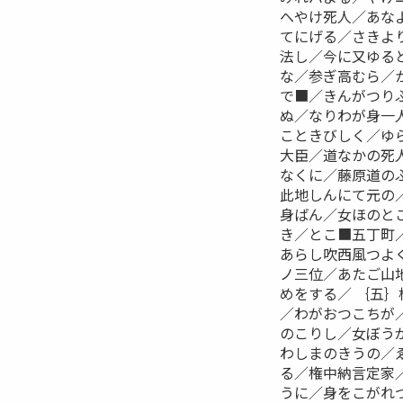
へやけ死人／あな
てにげる／さきよ
法し／今に又ゆる
な／参ぎ高むら／
で■／きんがつり
ぬ／なりわが身一
こときびしく／ゆ
大臣／道なかの死
なくに／藤原道の
此地しんにて元の
身ばん／女ほのと
き／とこ■五丁町
あらし吹西風つよ
ノ三位／あたご山
めをする／ ｛五
／わがおつこちが
のこりし／女ぼう
わしまのきうの／
る／権中納言定家
うに／身をこがれ