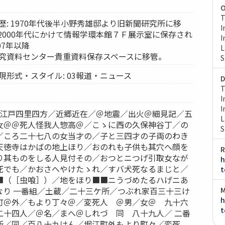
O
T
歴: 1970年代後半小野秀雄邸より旧新聞研究所に移
I
ら2000年代にかけて情報学環本館７Ｆ展示室に保存され
I
07年以降
L
研究資料センター貴重資料保存スペースに移管。
S
現形式・スタイル: 03報道・ニュース
D
T
I
I
紙｝江戸四里四方／近郷近在／＠地震／出火＠細見記／五
L
女＠＠死人怪我人惣高＠／こゝに西の久保神谷丁／の
S
／ころ二十七八の女当才の／子と三四才の子両のわき
天徳寺はかばの地上ほり／おのれも子供も其穴へ顔を
R
り其ものをしる人見付その／おつとニつげ引取女なが
h
死でも／かおさへやけたゝれ／すバ犬死なるまじと／
t
■（［虫喰］）／地をほり■■ニうづめたるハげニあ
なり 一番組／土蔵／二十三ケ所／つぶれ家百三十三け
M
h
町＠外／もより丁々＠／変死人 ＠男／女＠ 九十六
t
二十四人／＠名／まへ＠しれづ 同 八十九人／ 二番
所／同／百八十九けん／堀江町外もより町々／変死