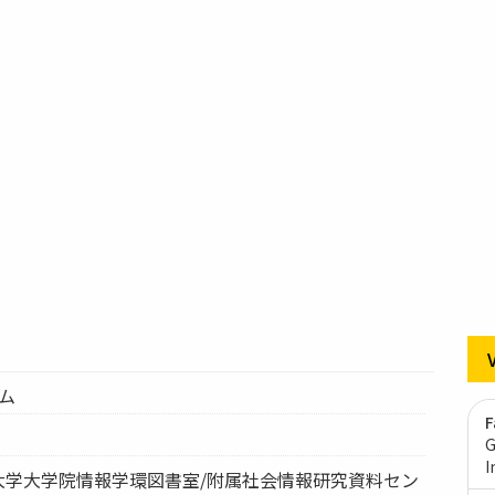
テム
F
G
I
京大学大学院情報学環図書室/附属社会情報研究資料セン