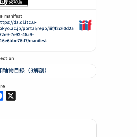
IIF manifest
ttps://da.dl.itc.u-
okyo.ac.jp/portal/repo/iiif/f2c60d2a
72e9-7e92-46a9-
16e6bbe76d7/manifest
lection
和軸物目録（3解剖）
are
Facebook
X