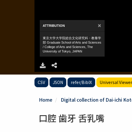
CSV
JSON
refer/BibIX
Universal Viewe
Home
Digital collection of Dai-ichi K
口腔 歯牙 舌乳嘴