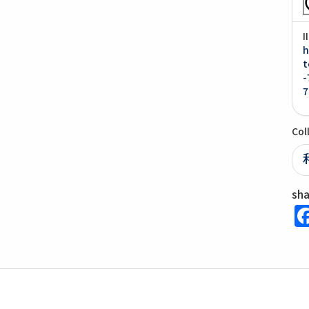
I
h
t
-
7
Col
sh