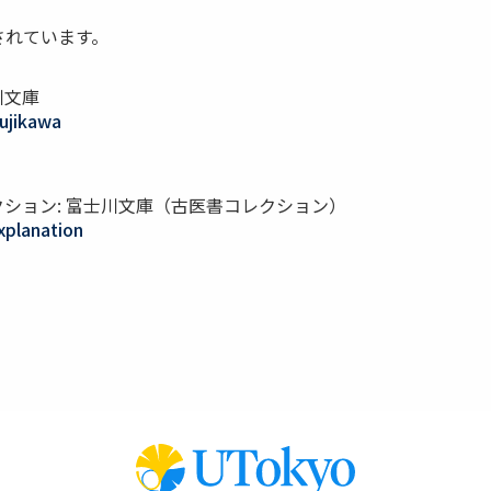
されています。
川文庫
fujikawa
ション: 富士川文庫（古医書コレクション）
explanation