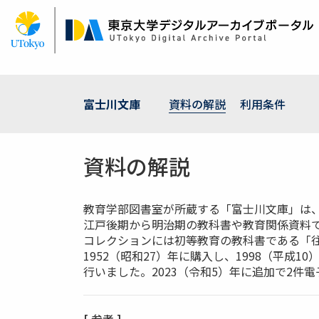
メ
イ
ン
コ
ン
テ
ン
富士川文庫
資料の解説
利用条件
ツ
に
移
資料の解説
動
教育学部図書室が所蔵する「富士川文庫」は、
江戸後期から明治期の教科書や教育関係資料
コレクションには初等教育の教科書である「
1952（昭和27）年に購入し、1998（平成
行いました。2023（令和5）年に追加で2件