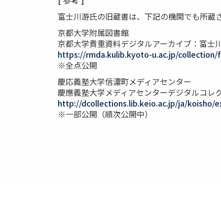
[ 参考 ]
富士川游氏の旧蔵書は、下記の機関でも所蔵
京都大学附属図書館
京都大学貴重資料デジタルアーカイブ：富士
https://rmda.kulib.kyoto-u.ac.jp/collection/
※全点公開
慶応義塾大学信濃町メディアセンター
慶應義塾大学メディアセンターデジタルコレク
http://dcollections.lib.keio.ac.jp/ja/koisho/
※一部公開（順次公開中）