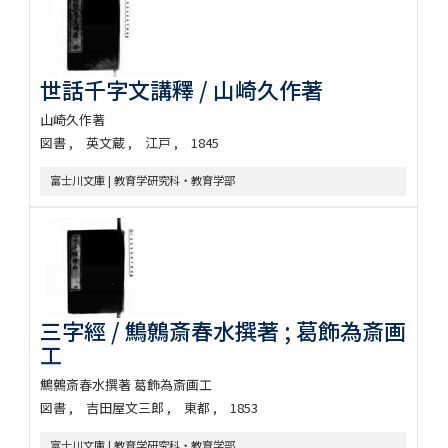
世話千字文講釋 / 山崎久作著
山崎久作著
図書
英文蔵
江戸
1845
富士川文庫 | 教育学研究科・教育学部
三字經 / 鷦鷯斎春水撰著 ; 葛飾為斎画
工
鷦鷯斎春水撰著 葛飾為斎画工
図書
吉田屋文三郎
東都
1853
富士川文庫 | 教育学研究科・教育学部