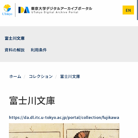
メ
イ
EN
ン
コ
ン
テ
ン
富士川文庫
ツ
に
資料の解説
利用条件
移
動
ホーム
コレクション
富士川文庫
富士川文庫
https://da.dl.itc.u-tokyo.ac.jp/portal/collection/fujikawa