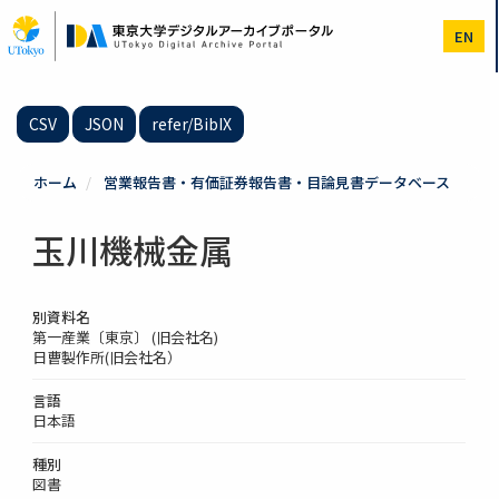
メ
イ
EN
ン
コ
ン
テ
CSV
JSON
refer/BibIX
ン
ツ
に
ホーム
営業報告書・有価証券報告書・目論見書データベース
移
動
玉川機械金属
別資料名
第一産業〔東京〕 (旧会社名)
日曹製作所(旧会社名）
言語
日本語
種別
図書