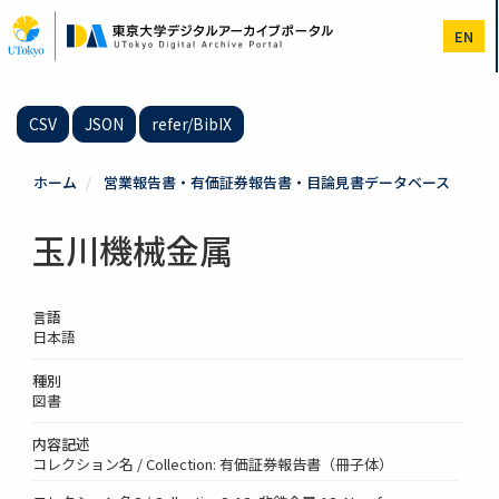
メ
イ
EN
ン
コ
ン
テ
CSV
JSON
refer/BibIX
ン
ツ
に
ホーム
営業報告書・有価証券報告書・目論見書データベース
移
動
玉川機械金属
言語
日本語
種別
図書
内容記述
コレクション名 / Collection: 有価証券報告書（冊子体）