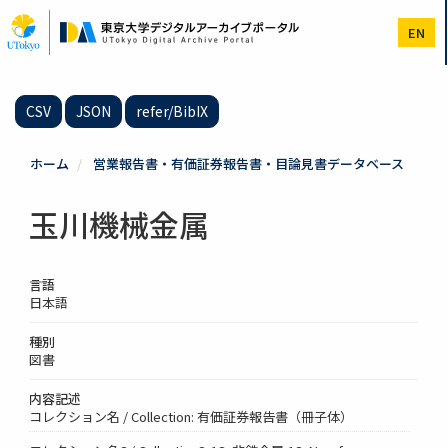
メ
イ
EN
ン
コ
ン
テ
CSV
JSON
refer/BibIX
ン
ツ
に
ホーム
営業報告書・有価証券報告書・目論見書データベース
移
動
玉川機械金属
言語
日本語
種別
図書
内容記述
コレクション名 / Collection: 有価証券報告書（冊子体）