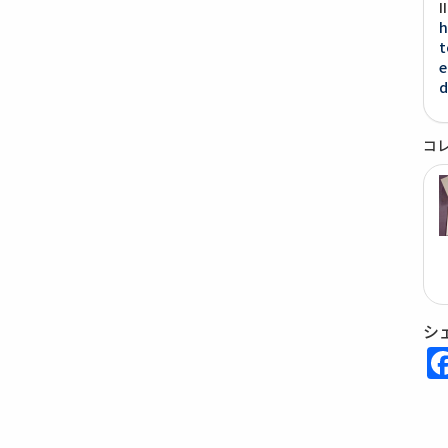
h
t
e
d
コ
シ