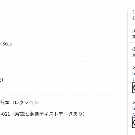
36.5
h
)
t
 石本コレクションI
h
-02-021（解説と翻刻テキストデータあり）
/