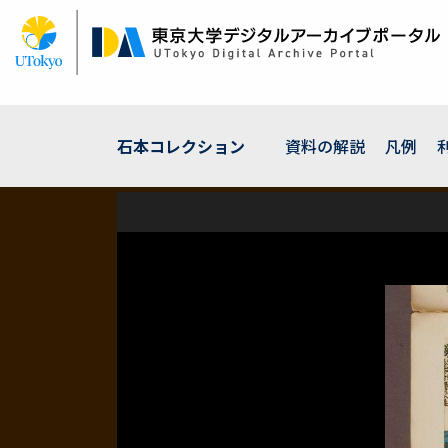
メ
イ
ン
コ
ン
テ
ン
石本コレクション
資料の解説
凡例
ツ
に
移
動