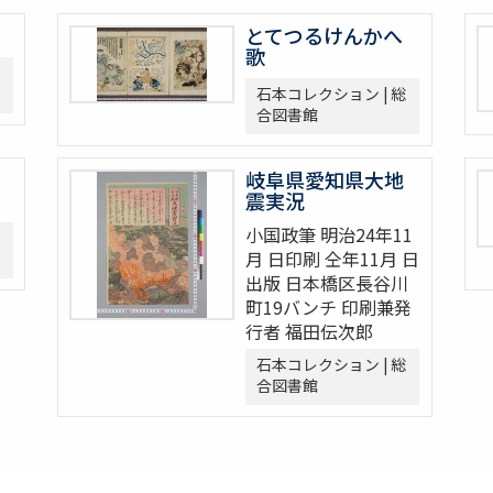
とてつるけんかへ
歌
石本コレクション | 総
合図書館
岐阜県愛知県大地
震実況
小国政筆 明治24年11
月 日印刷 仝年11月 日
出版 日本橋区長谷川
町19バンチ 印刷兼発
行者 福田伝次郎
石本コレクション | 総
合図書館