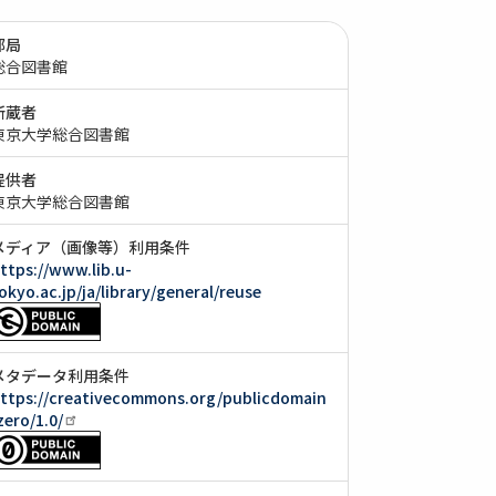
部局
総合図書館
所蔵者
東京大学総合図書館
提供者
東京大学総合図書館
メディア（画像等）利用条件
ttps://www.lib.u-
okyo.ac.jp/ja/library/general/reuse
メタデータ利用条件
ttps://creativecommons.org/publicdomain
zero/1.0/