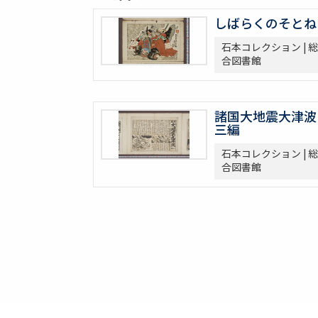
しばらくのそとね
石本コレクション | 総
合図書館
諸国大地震大津波
三編
石本コレクション | 総
合図書館