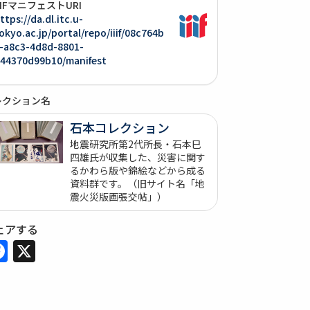
IIIFマニフェストURI
ttps://da.dl.itc.u-
okyo.ac.jp/portal/repo/iiif/08c764b
-a8c3-4d8d-8801-
44370d99b10/manifest
レクション名
石本コレクション
地震研究所第2代所長・石本巳
四雄氏が収集した、災害に関す
るかわら版や錦絵などから成る
資料群です。（旧サイト名「地
震火災版画張交帖」）
ェアする
Facebook
X