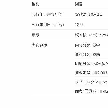
種別
図書
刊行年、書写年等
安政2年10月2日
刊行年月日（西暦)
1855
形態
縦×横（cm）: 25×
内容記述
内容分類: 災害
資料分類: 鯰絵
印刷分類: 木版(多色
資料番号: I-02-003
サブコレクション:
備考: 同資料：II