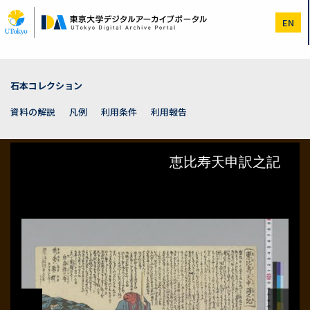
メ
イ
EN
ン
コ
ン
テ
ン
石本コレクション
ツ
に
資料の解説
凡例
利用条件
利用報告
移
動