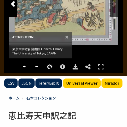
CSV
JSON
refer/BibIX
Universal Viewer
Mirador
ホーム
石本コレクション
恵比寿天申訳之記