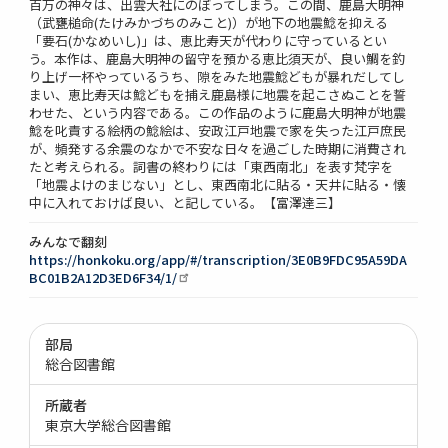
百万の神々は、出雲大社にのぼってしまう。この間、鹿島大明神
（武甕槌命(たけみかづちのみこと)）が地下の地震鯰を抑える
「要石(かなめいし)」は、恵比寿天が代わりに守っているとい
う。本作は、鹿島大明神の留守を預かる恵比須天が、良い鯛を釣
り上げ一杯やっているうち、隙をみた地震鯰どもが暴れだしてし
まい、恵比寿天は鯰どもを捕え鹿島様に地震を起こさぬことを誓
わせた、という内容である。この作品のように鹿島大明神が地震
鯰を叱責する絵柄の鯰絵は、安政江戸地震で家を失った江戸庶民
が、頻発する余震のなかで不安な日々を過ごした時期に消費され
たと考えられる。詞書の終わりには「東西南北」を表す梵字を
「地震よけのまじない」とし、東西南北に貼る・天井に貼る・懐
中に入れておけば良い、と記している。【富澤達三】
みんなで翻刻
https://honkoku.org/app/#/transcription/3E0B9FDC95A59DA
BC01B2A12D3ED6F34/1/
部局
総合図書館
所蔵者
東京大学総合図書館