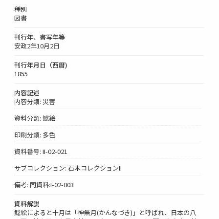
種別
図書
刊行年、書写年等
安政2年10月2日
刊行年月日（西暦)
1855
内容記述
内容分類: 災害
資料分類: 鯰絵
印刷分類: 多色
資料番号: II-02-021
サブコレクション: 石本コレクションII
備考: 同資料:I-02-003
資料解説
鯰絵によると十月は「神無月(かんなづき)」と呼ばれ、日本の八