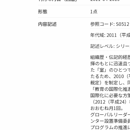
形態
1点
内容記述
参照コード: S0512
年代域: 2011（平
記述レベル: シリ
組織歴・伝記的経歴
揮のもとに迅速且
た「室」のひとつ
たるため、2010
裁定）を制定し、
「教育の国際化推
国際化に必要な方
（2012（平成2
おおむね月1回。
グローバルリーダ
ンター設置準備委
プログラムの推進