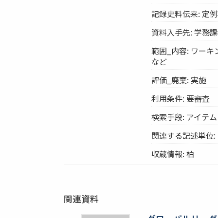
記録史料伝来: 定
資料入手先: 学務
範囲_内容: ワー
など
評価_廃棄: 実施
利用条件: 要審査
検索手段: アイテ
関連する記述単位:
収蔵情報: 柏
関連資料