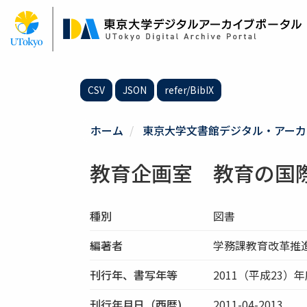
メ
イ
ン
コ
ン
テ
CSV
JSON
refer/BibIX
ン
ツ
に
ホーム
東京大学文書館デジタル・アーカ
移
動
教育企画室 教育の国
種別
図書
編著者
学務課教育改革推
刊行年、書写年等
2011（平成23）年
刊行年月日（西暦)
2011-04-2013