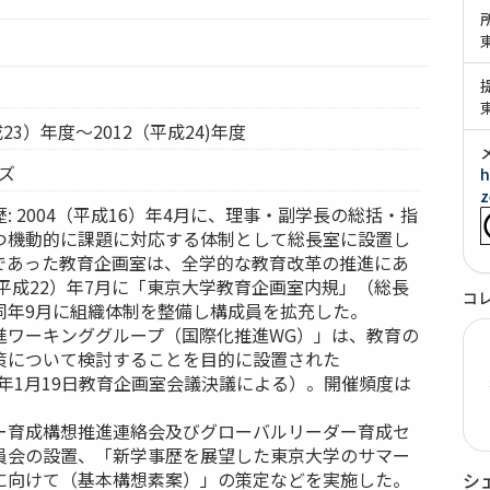
成23）年度～2012（平成24)年度
ーズ
h
z
: 2004（平成16）年4月に、理事・副学長の総括・指
つ機動的に課題に対応する体制として総長室に設置し
であった教育企画室は、全学的な教育改革の推進にあ
（平成22）年7月に「東京大学教育企画室内規」（総長
コ
同年9月に組織体制を整備し構成員を拡充した。
進ワーキンググループ（国際化推進WG）」は、教育の
策について検討することを目的に設置された
4）年1月19日教育企画室会議決議による）。開催頻度は
ー育成構想推進連絡会及びグローバルリーダー育成セ
員会の設置、「新学事歴を展望した東京大学のサマー
に向けて（基本構想素案）」の策定などを実施した。
シ